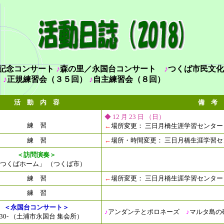
記念コンサート
♪
森の里／永国台コンサート
♪
つく
）
♪
正規練習会（３５回）
♪
自主練習会
活 動 内 容
備 考
◆ 12 月 23 日 （日）
練 習
←
場所変更： 三日月橋生涯学習センター（9:
練 習
←
場所・時間変更： 三日月橋生涯学習センタ
＜訪問演奏＞
つくばホーム」 （つくば市）
練 習
←
場所変更： 三日月橋生涯学習センター（9:
練 習
＜永国台コンサート＞
♪
アンダンテとポロネーズ
♪
マルタ島の
:30- （土浦市永国台 集会所）