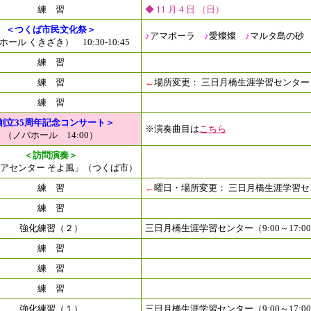
練 習
◆ 11 月 4 日 （日）
＜つくば市民文化祭＞
♪
アマポーラ
♪
愛燦燦
♪
マルタ島の砂
ール くきざき） 10:30-10:45
練 習
練 習
←
場所変更： 三日月橋生涯学習センター（9:
練 習
創立35周年記念コンサート＞
※演奏曲目は
こちら
（ノバホール 14:00）
＜訪問演奏＞
アセンター そよ風」（つくば市）
練 習
←
曜日・場所変更： 三日月橋生涯学習センタ
練 習
強化練習（２）
三日月橋生涯学習センター（9:00～17:0
練 習
練 習
練 習
強化練習（１）
三日月橋生涯学習センター（9:00～17:0