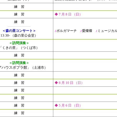
練 習
練 習
◆ 7 月 8 日 （日）
練 習
----------------------
＜森の里コンサート＞
♪
ボルガマーチ
♪
愛燦燦
♪
ミュージカ
13:30- （森の里公会堂）
＜訪問演奏＞
「くきの里」（つくば市）
練 習
＜訪問演奏＞
アハウスポプラ館
」（土浦市）
練 習
練 習
◆ 6 月 10 日 （日）
練 習
練 習
練 習
◆ 5 月 6 日 （日）
練 習