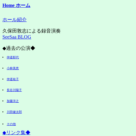
Home ホーム
ホール紹介
久保田敦志による録音演奏
SeeSaa BLOG
◆過去の公演◆
仲道郁代
小林美恵
仲道祐子
長谷川陽子
加藤洋之
川田健太郎
その他
◆リンク集◆