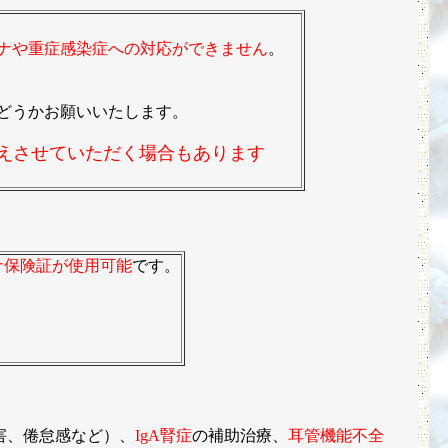
ナや重症感染症への対応ができません
。
どうかお願いいたします。
控えさせていただく場合もあります
ナ保険証が使用可能
です。
害、倦怠感など）、
IgA腎症
の補助治療、
耳管機能不全