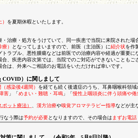
土）
を夏期休暇といたします。
治療・処方をうけていて、同一疾患で当院に来院された場
診療）
となってしまいますので、前医（主治医）に
紹介状
を作
ラブル、悪性腫瘍などは前医での治療内容や経過が重要に
、疾患内容次第では、当院でのご対応ができないこともご
は、外来へご相談のお電話をいただければ幸いです。
 COVID）に関しまして
間（感染後4週間）
を経ても続く後遺症のうち、耳鼻咽喉科領域
障害
」「
めまい・難聴・耳鳴
」「
慢性上咽頭炎に伴う頭痛や倦
スポット療法）
、
漢方治療
や
嗅覚アロマテラピー指導
などが主
行なう際は
予約が必要
となりますので、その場合は
まずお電話
対策に関しまして （令和5年 5月8日以降）