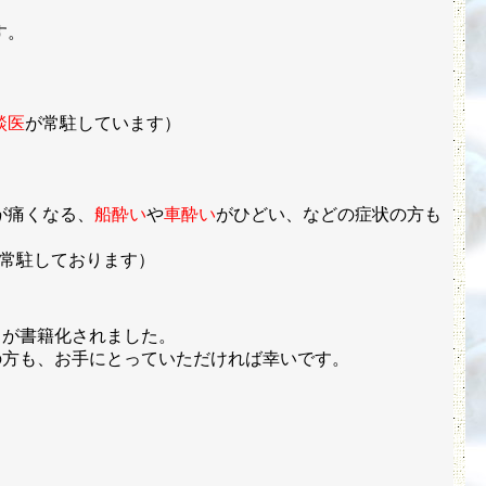
です。
談医
が常駐しています）
が痛くなる、
船酔い
や
車酔い
がひどい、などの症状の方も
常駐しております）
」が書籍化されました。
方も、お手にとっていただければ幸いです。