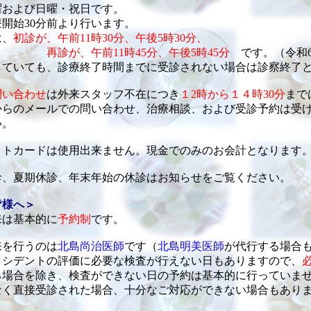
曜および日曜・祝日です。
開始30分前より行います。
は、
初診が、午前11時30分、午後5時30分、
再診が、午前11時45分、午後5時45分
です。（令和
していても、診療終了時間までに受診されない場合は診察終了
問い合わせ
は外来スタッフ不在につき
１2時から１４時30分
まで
からのメールでの問い合わせ、治療相談、および受診予約は受
い。
ットカードは使用出来ません。現金でのみのお会計となります
診、夏期休診、年末年始の休診はお知らせをご覧ください。
皆様へ＞
来は基本的に
予約制
です。
来を行うのは
北島尚治医師
です（
北島明美医師
が代行する場合
クシデントの評価に必要な検査が行えない日もありますので、
る場合を除き、検査ができない日の予約は基本的に行っていま
なく直接受診された場合、十分なご対応ができない場合もあり