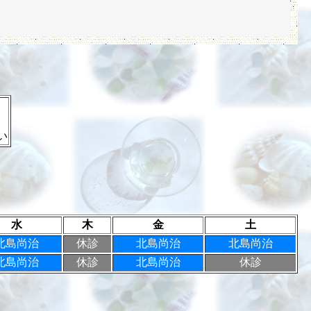
い
水
木
金
土
北島尚治
休診
北島尚治
北島尚治
北島尚治
休診
北島尚治
休診