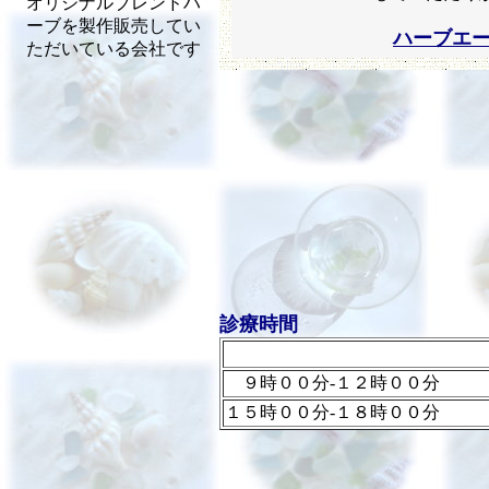
オリジナルブレンドハ
ーブを製作販売してい
ハーブエ
ただいている会社です
診療時間
９時００分‐１２時００分
１５時００分‐１８時００分