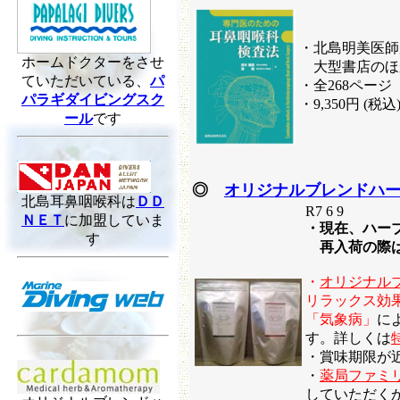
・北島明美医師
ホームドクターをさせ
大型書店のほ
ていただいている、
パ
・全268ページ
パラギダイビングスク
・9,350円 (税込
ール
です
◎
オリジナルブレンドハ
北島耳鼻咽喉科は
ＤＤ
R7 6 9
ＮＥＴ
に加盟していま
・現在、ハー
す
再入荷の際は
・
オリジナル
リラックス効
「気象病」
に
す。詳しくは
・賞味期限が
・
薬局ファミ
していただく