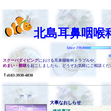
北島耳鼻咽喉
Since 1964
スクーバダイビング
における耳鼻咽喉科トラブルや、
めまい・難聴
を起こしましたら、どうぞお気軽にご相談くだ
Ｔel:03-3930-4830
大事なおしらせ
HOME