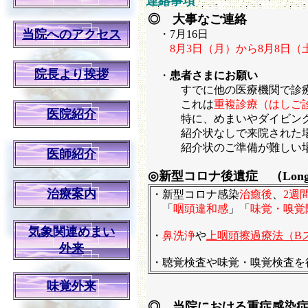
連絡事項
◎ 大事なご連絡
当院へのアクセス
・7月16日
8月3日（月）から
8月8日（
院長より挨拶
・
患者さまにお願い
すでに他の医療機関で診療・
これは
重複診療（はしご
医院紹介
特に、めまいやダイビングト
紹介状なしで来院された場合
紹介状のご準備が難しい場合
医師紹介
◎新型コロナ後遺症 （Long
治療案内
・新型コロナ感染
治癒後
、
2週
「
咽頭違和感
」「
味覚・嗅覚
気象関連めまい
・
鼻洗浄
や
上咽頭擦過療法（B
外来
・聴覚検査や味覚・嗅覚検査を
味覚外来
◎ 当院における重症感染症