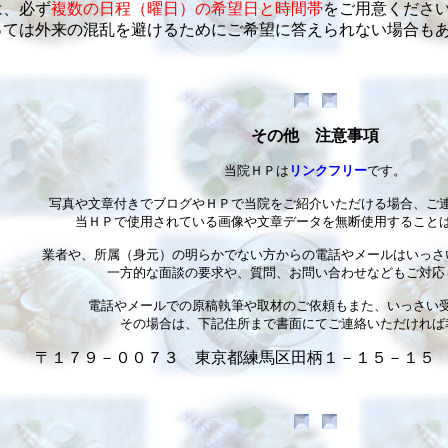
は、必ず
複数の日程（曜日）の希望日と時間帯
をご用意くださ
っては外来の混乱を避けるためにご希望に答えられない場合も
その他　注意事項
当院ＨＰは
リンクフリー
です。

写真や文章付きでブログやＨＰで当院をご紹介いただける場合、ご連
当ＨＰで使用されている画像や文章データを無断使用することは
業者や、所属（身元）の明らかでない方からの電話やメールはいっさ
一方的な面談の要求や、質問、お問い合わせなどもご対応し
電話やメールでの原稿執筆や取材のご依頼もまた、いっさい受
その場合は、下記住所まで書面にてご連絡いただければ幸
〒１７９－００７３　東京都練馬区田柄１－１５－１５