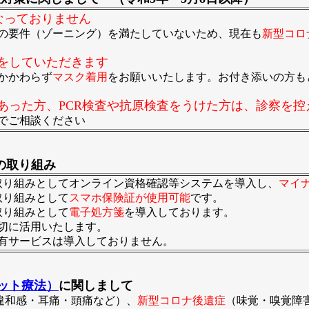
なっておりません
の要件（ゾーニング）を満たしていないため、現在も
新型コロ
をしていただきます
かかわらず
マスク着用
をお願いいたします。お付き添いの方も
あった方、PCR検査や抗原検査をうけた方は、診察を
でご相談ください
の取り組み
取り組みとしてオンライン資格確認等システムを導入し、
マイ
取り組みとして
スマホ保険証が使用可能
です。
取り組みとして
電子処方箋
を導入しております。
切に活用いたします。
有サービスは導入しておりません。
ット療法）
に関しまして
違和感・耳痛・頭痛など）、
新型コロナ後遺症
（味覚・嗅覚障