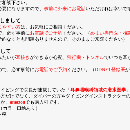
ご相談下さい。
必要になりますので、
事前に外来にお電話
いただければ幸い
しまして
じやすい方
は、お気軽にご相談ください。
で、必ず事前に
お電話でご予約
ください。（
めまい専門医・相
予約なくとも問題ありませんので、そのままご来院ください）
まして
みたいが
耳抜き
ができるか心配、
飛行機
・
トンネル
でいつも耳
ので、必ず事前に
お電話でご予約
ください。（
DDNET登録医
が
ダイビングで院長が連載していた「
耳鼻咽喉科領域の潜水医学
方だけでなく、ダイバーの方やダイビングインストラクターの
か、
amazon
でも購入可です。
ジ（カラー口絵あり）
＋税