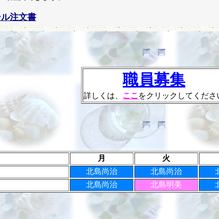
ール注文書
職員募集
詳しくは、
ここ
をクリックしてくださ
月
火
北島尚治
北島尚治
北島尚治
北島明美