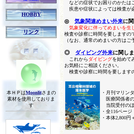
などの症状でお困りのかたは
疾患や症状によっては検査が
HOBBY
◎
気象関連めまい外来
に関
気象変化に伴ってめまいを生
リンク
検査や診察に時間を要しますの
（なお、通常のめまいの方はご
◎
ダイビング外来
に関し
これから
ダイビング
を始めて
お気軽にご相談ください。
検査や診察に時間を要します
本ＨＰは
Moonlit
さまの
・月刊マリン
素材を使用しておりま
医療関係者の
す
当院受付のほ
・全116ペー
・本体2,800円