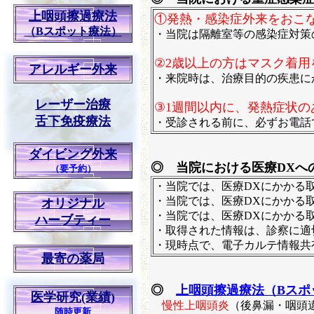
上咽頭擦過療法
①発熱・感染症外来をおこ
（Bスポット療法）
・当院は隔離室等の感染症対策
②2歳以上の方はマスク着用
アレルギー外来
・来院時は、治療目的の疾患に
レーザー治療
③1週間以内に、発熱症状の
舌下免疫療法
・受診される前に、必ずお電話
ダイビング外来
◎ 当院における医療DXへ
（要予約）
・当院では、医療DXにかかる
・当院では、医療DXにかかる
オリジナル
・当院では、医療DXにかかる
ハーブティー
・取得された情報は、診察に適
・現時点で、電子カルテ情報共
最寄の薬局
◎
上咽頭擦過療法（Bスポ
医学研究(業績)
慢性上咽頭炎
（後鼻漏・咽頭
随時更新