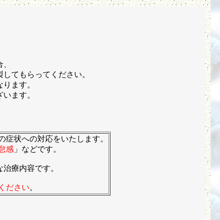
合、
製してもらってください。
なります。
ざいます。
の症状への対応をいたします。
怠感
」などです。
な治療内容です。
ください
。