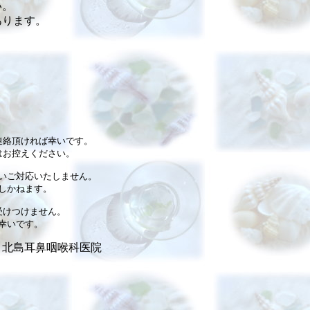
い。
あります。
絡頂ければ幸いです。

お控えください。

いご対応いたしません。

かねます。

けつけません。

いです。

　北島耳鼻咽喉科医院