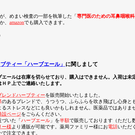
が、めまい検査の一部を執筆した「
専門医のための耳鼻咽喉科
か、
amazon
でも購入できます。
)
ーブティー「ハーブエール」
に関しまして
ブエールは在庫を切らせており、購入はできません。入荷は未
ＨＰ上でご連絡いたします。
ブレンドハーブティー
を販売開始いたしました。
果
のあるブレンドで、うつうつ、ふらふらを吹き飛ばし心身と
よるストレスなどにも良いかもしれません。医薬品ではありま
特設ページ
をごらんください。
近づいた「
ハーブエール
」を
半額
で販売しております（ただし
リー様
より通販が可能です。薬局ファミリー様にお
電話
いただ
かで注文できます。