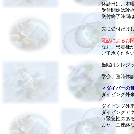
休診日は、木
受付開始は診療
受付終了時間
先に受付だけ
電話によるお
なお、患者様
ご了承くださ
当院はクレジ
学会、臨時休
＜ダイバーの
ダイビング外
ダイビング外
ダイビングア
（緊急性のあ
また、ご連絡