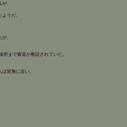
るが、
たようだ。
たが、
た精錬所まで索道が敷設されていた。
人は皆無に近い。