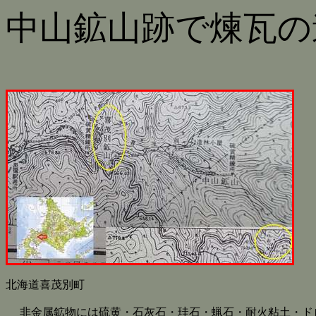
中山鉱山跡で煉瓦の
北海道喜茂別町
非金属鉱物には硫黄・石灰石・珪石・蝋石・耐火粘土・ド