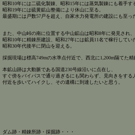
昭和10年には二硫化製錬、昭和15年には蒸気製錬にも着手す
昭和19年には硫黄鉱山整備により休山に至る。
最盛期には戸数57戸を超え、自家水力発電所の建設にも至っ
また、中山峠の南に位置する中山鉱山は昭和8年に発見され、
昭和10年に精錬所建設、昭和27年には鉱員11名で稼行してい
昭和30年代後半に閉山を迎える。
採掘現場は標高749mの水準点付近で、西北に1,200m隔て
本鉱山跡は大動脈である国道230号線沿いに点在し、
すぐ傍をバイパスで通り過ぎるにも関わらず、見向きをする
付近を歩いてハイクし、その遺構に到達したいと思う。
ダム跡・精錬所跡・採掘跡・・・