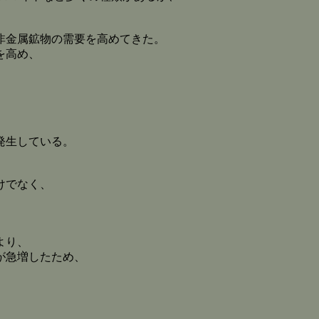
非金属鉱物の需要を高めてきた。
を高め、
、
発生している。
けでなく、
より、
が急増したため、