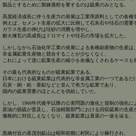
製品とするために製錬過程を要するのは硫黄のみとなる。
高度経済成長に伴う生産力の発展は工業用原料としての各種
例えば、セメント生産の拡大に比例して石灰石や珪石の需要
ガラス生産の伸びは珪砂の消費を増やし、
耐火煉瓦の高成長はドロマイトや珪石の市場を拡大した。
しかしながら石油化学工業の発展による各種副産物の生産は
非金属鉱業生産物と競合することが少なくなく、
これによって逆に鉱業生産の縮小を余儀なくされるケースも
その最も代表的なものが硫黄鉱業である。
日本における硫黄鉱業は代表的な非金属工業の一つであるだ
石炭・銅・鉛・亜鉛などと並んで有力な鉱業であり、
国内の硫黄需要のほとんどを供給していた。
しかし、1960年代後半以降の公害問題の激化と規制の強化に
原油の脱硫が普及し、石油精製部門における回収硫黄の生産
価格的に対抗しえなくなり、硫黄鉱業は衰退の一途を辿る。
黒橋付近の喜茂別鉱山は昭和初期に村民により稼行され、