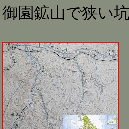
御園鉱山で狭い