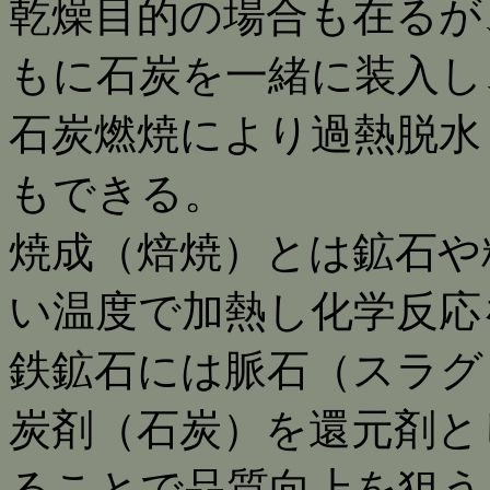
乾燥目的の場合も在るが
もに石炭を一緒に装入し
石炭燃焼により過熱脱水
もできる。
焼成（焙焼）とは鉱石や
い温度で加熱し化学反応
鉄鉱石には脈石（スラグ
炭剤（石炭）を還元剤と
ることで品質向上を狙う