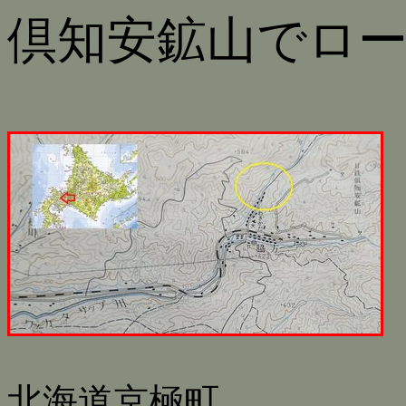
倶知安鉱山でロ
北海道京極町