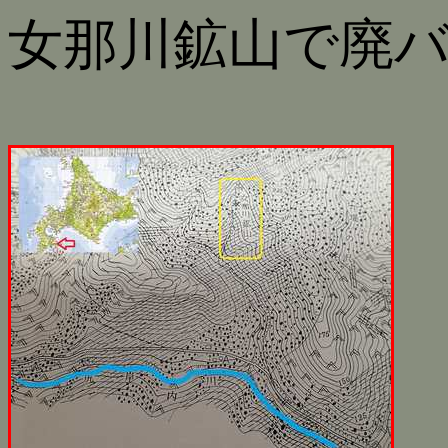
女那川鉱山で廃