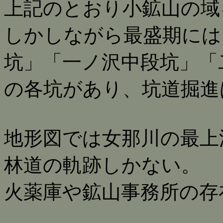
上記のとおり小鉱山の域
しかしながら最盛期には
坑」「一ノ沢中段坑」「
の各坑があり、坑道掘進
地形図では女那川の最上
林道の軌跡しかない。
火薬庫や鉱山事務所の存