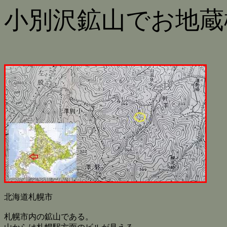
小別沢鉱山でお地蔵
北海道札幌市
札幌市内の鉱山である。