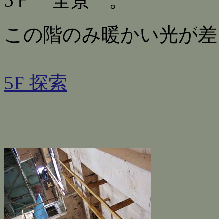
5Ｆ 全景 。
この階のみ暖かい光が差
5F 探索