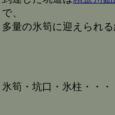
で、
多量の氷筍に迎えられる
氷筍・坑口・氷柱・・・