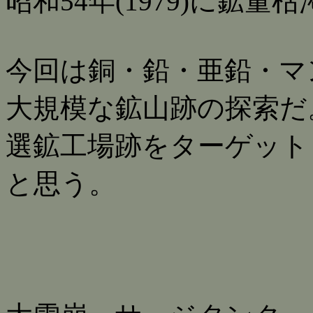
昭和54年(1979)に鉱
今回は銅・鉛・亜鉛・マ
大規模な鉱山跡の探索だ
選鉱工場跡をターゲット
と思う。