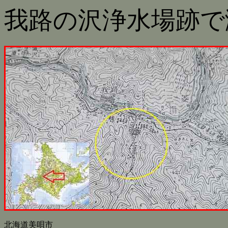
我路の沢浄水場跡で
北海道美唄市