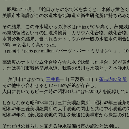
昭和52年6月、「蛇口からの水で米を炊くと、米飯が黄色
美唄市水道課がこの水道水を北海道立衛生研究所に持ち込み
その結果、この浄水場からの浄水はpH値がやや高く、蒸発残
蒸発残留物というのは混濁物質、カリウム化合物、鉄化合物
水質分析の結果、含まれるナトリウムが一般の水道水の場合は8-
360ppmと著しく高かった。
（ppmは「parts per million（パーツ・パー・ミリオン）」
高濃度のナトリウム化合物を含む水で炊飯した場合、米が黄
これは美唄市我路簡易水道、我路の沢川を水源とする本浄水
美唄市にはかつて
三井系
一山 三菱系二山（
茶志内鉱業所
その他中小合わせると12～13の炭鉱が存在し、
人口においてもピーク時の昭和31年には92,950人を記録して
しかしながら昭和38年には三井美唄鉱業所、昭和42年三菱茶
昭和47年三菱美唄鉱業所の大手炭鉱の閉山と共に中小炭鉱の
昭和48年の北菱我路炭鉱の閉山を最後に美唄市から炭鉱の灯
それだけの暮らしを支える浄水設備は市の施設とは別に、