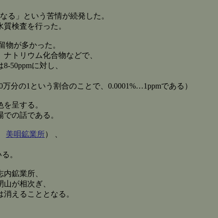
くなる」という苦情が続発した。
水質検査を行った。
留物が多かった。
、ナトリウム化合物などで、
50ppmに対し、
、 100万分の1という割合のことで、0.0001%…1ppmである）
色を呈する。
場での話である。
、
美唄鉱業所
） 、
いる。
志内鉱業所、
閉山が相次ぎ、
は消えることとなる。