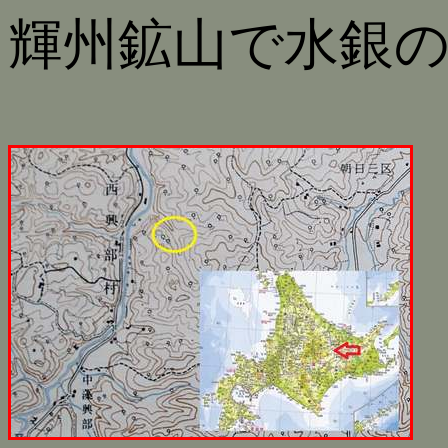
輝州鉱山で水銀