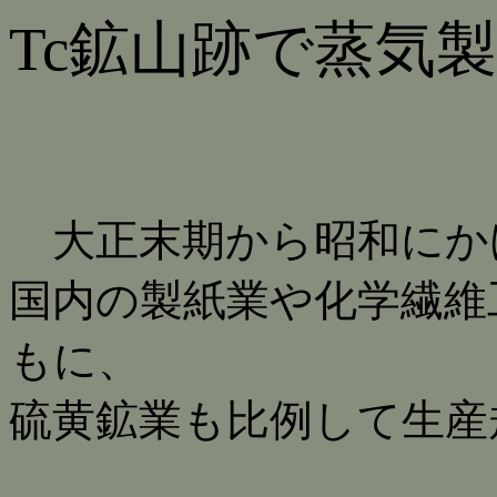
Tc鉱山跡で蒸気
大正末期から昭和にか
国内の製紙業や化学繊維
もに、
硫黄鉱業も比例して生産