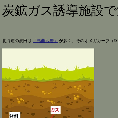
炭鉱ガス誘導施設で
北海道の炭田は
「褶曲地層」
が多く、そのオメガカーブ（Ω