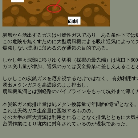
炭層から湧出するガスは可燃性ガスであり、ある条件下では
この危険を無くすために大型扇風機による吸出通気によって
爆発しない濃度に薄めるのが通気の目的である。
しかし年々深部に移りゆく切羽（採掘の最先端）は坑口下600～
ガス突出量が増加、通気のみでは安全操業に差し支えること
しかしこの炭鉱ガスを厄介視するだけではなく、 有効利用
湧出メタンガスを高濃度のまま排出し、
扇風機風洞とは別経路のパイプラインをもって坑外まで導く
3
本炭鉱ガス総排出量は純メタン換算量で年間約6憶m
となる
これは天然ガス生産量に匹敵するものの、
その大半の巨大資源は利用されることなく排気とともに大気
密閉作業により坑内に封印されているのが現状であった。