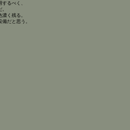
用するべく、
だ。
色濃く残る。
設備だと思う。
。