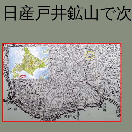
日産戸井鉱山で