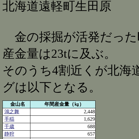
北海道遠軽町生田原
金の採掘が活発だった昭和
産金量は23tに及ぶ。
そのうち4割近くが北海
グは以下となる。
金山名
年間産金量（㎏）
鴻之舞
2,448
手稲
1,629
千歳
688
静狩
657