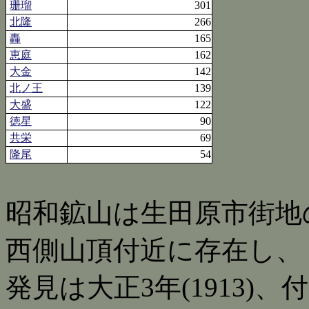
珊瑠
301
北隆
266
轟
165
恵庭
162
大金
142
北ノ王
139
大盛
122
徳星
90
共栄
69
隆尾
54
昭和鉱山は生田原市街地の
西側山頂付近に存在し、
発見は大正3年(1913)、