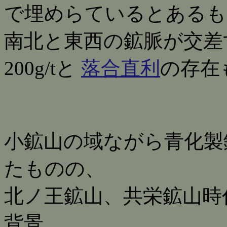
で埋めらているとあるも
南北と東西の鉱脈が交差す
200g/tと
落合直利
の存在
小鉱山の域ながら青化製
たものの、
北ノ王鉱山、共栄鉱山時
背景。