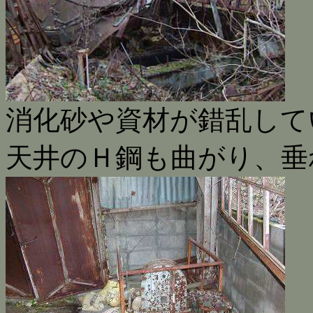
消化砂や資材が錯乱して
天井のＨ鋼も曲がり、垂