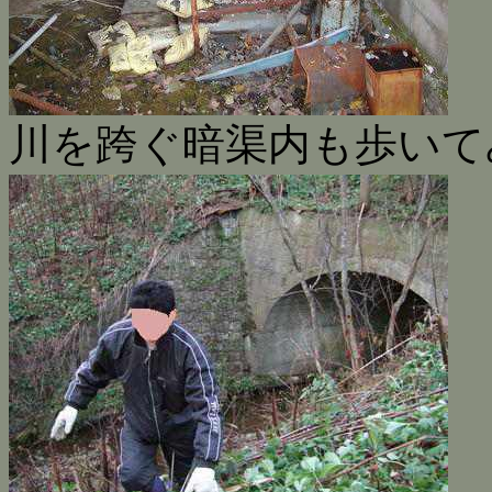
川を跨ぐ暗渠内も歩いて