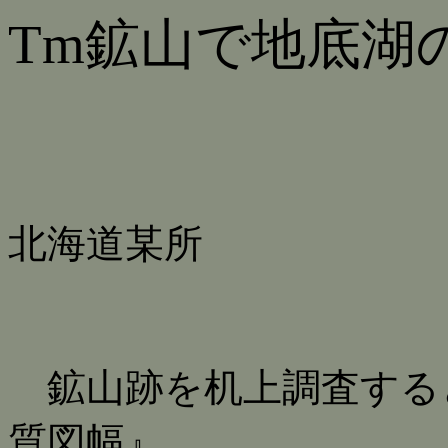
Tm鉱山で地底湖
北海道某所
鉱山跡を机上調査する
質図幅』。