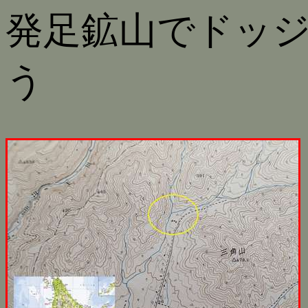
発足鉱山でドッ
う