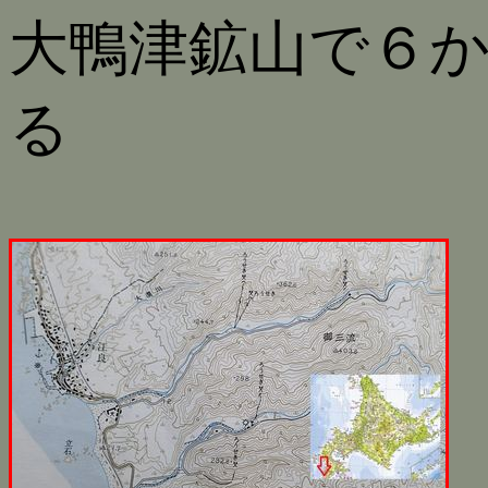
大鴨津鉱山で６
る