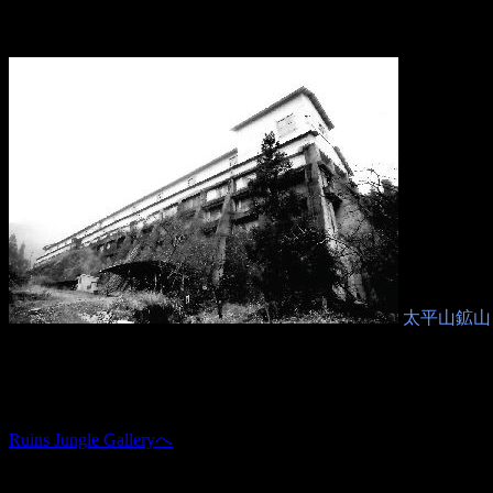
太平山鉱山
Ruins Jungle Galleryへ