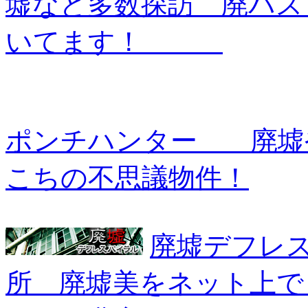
墟など多数探訪 廃バス
いてます！
ポンチハンター 廃墟
こちの不思議物件！
廃墟デフレ
所 廃墟美をネット上で