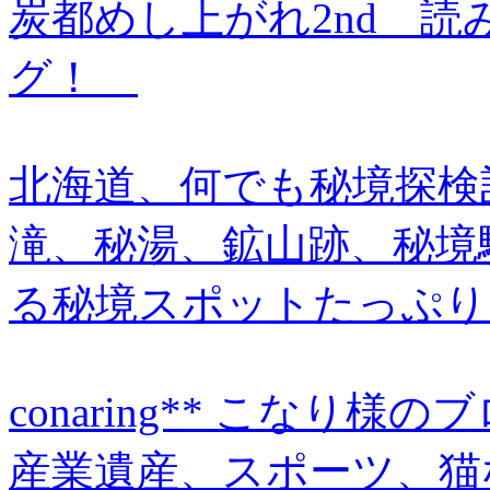
炭都めし上がれ2nd 
グ！
北海道、何でも秘境探
滝、秘湯、鉱山跡、秘境
る秘境スポットたっぷ
conaring** こなり
産業遺産、スポーツ、