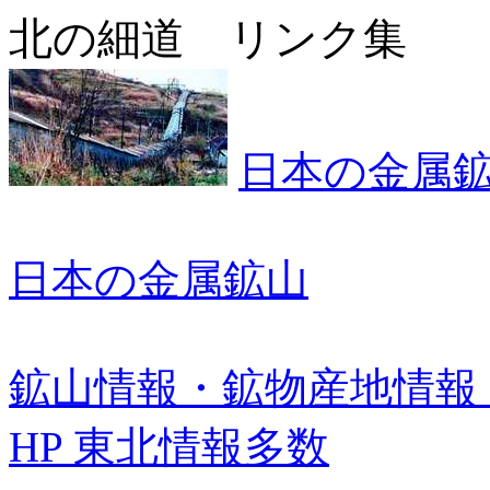
北の細道 リンク集
日本の金属
日本の金属鉱山
鉱山情報・鉱物産地情報
HP 東北情報多数