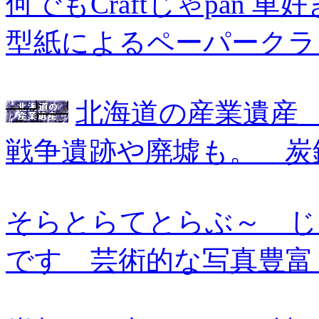
何でもCraftじゃpan
型紙によるペーパーク
北海道の産業遺産 
戦争遺跡や廃墟も。 
そらとらてとらぶ～ じ
です 芸術的な写真豊