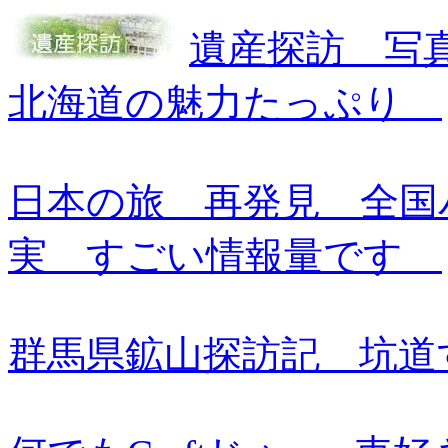
遺産探訪 写
北海道の魅力たっぷり
日本の旅 再発見 全国
実 すごい情報量です
群馬県鉱山探訪記 坑