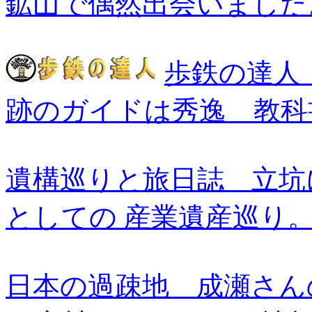
鉱山で偶然出会いました
歩鉄の達人
跡のガイドは秀逸 教
遺構巡りと旅日誌 立坑
としての 産業遺産巡り
日本の過疎地 成瀬さん