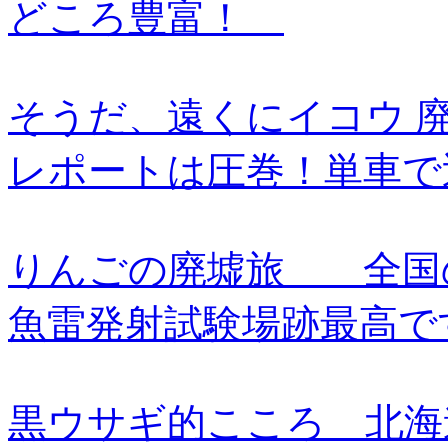
どころ豊富！
そうだ、遠くにイコウ 
レポートは圧巻！単車で
りんごの廃墟旅 全国
魚雷発射試験場跡最高で
黒ウサギ的こころ 北海