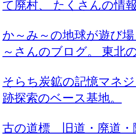
て廃村、 たくさんの情
か～み～の地球が遊び場！
～さんのブログ。 東北
そらち炭鉱の記憶マネジ
跡探索のベース基地。
古の道標 旧道・廃道・