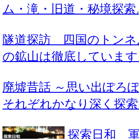
ム・滝・旧道・秘境探索
隧道探訪 四国のトンネ
の鉱山は徹底しています
廃墟昔話 ～思い出ぽろ
それぞれかなり深く探索
探索日和 