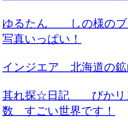
ゆるたん しの様のブ
写真いっぱい！
インジエア 北海道の鉱
其れ探☆日記 ぴかリ
数 すごい世界です！