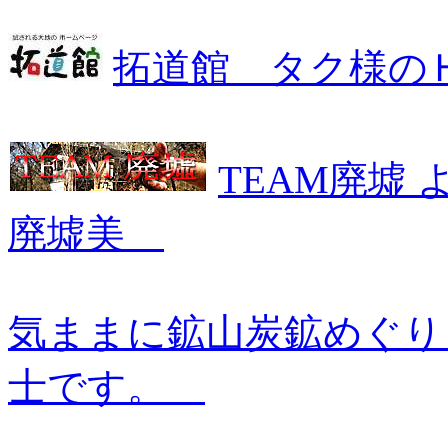
拓道館 タク様の
TEAM廃墟
廃墟美
気ままに鉱山炭鉱めぐ
士です。