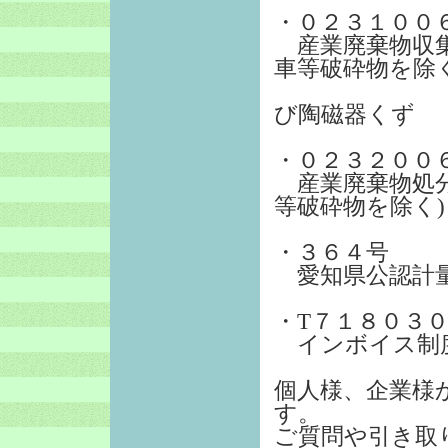
・０２３１００
産業廃棄物収集
車等破砕物を除く
ガ
び陶磁器くず
・０２３２００
産業廃棄物処分
等破砕物を除く)
・３６４号
愛知県公認計
・T７１８０３
インボイス制度
個人様、企業様
す。
ご質問や引き取