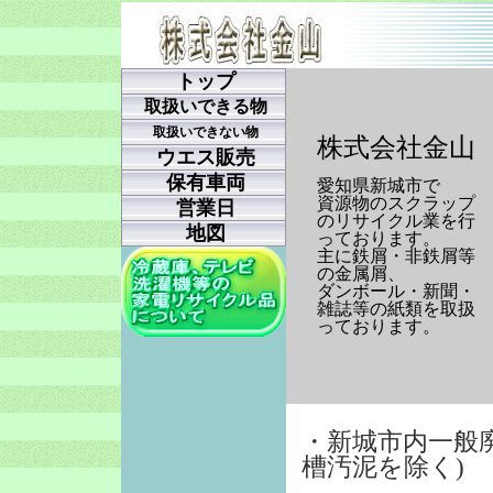
トップ
取扱いできる物
取扱いできない物
株式会社金山
ウエス販売
保有車両
愛知県新城市で
資源物のスクラップ
営業日
のリサイクル業を行
地図
っております。
主に鉄屑・非鉄屑等
の金属屑、
ダンボール・新聞・
雑誌等の紙類を取扱
っております。
・新城市内一般
槽汚泥を除く)