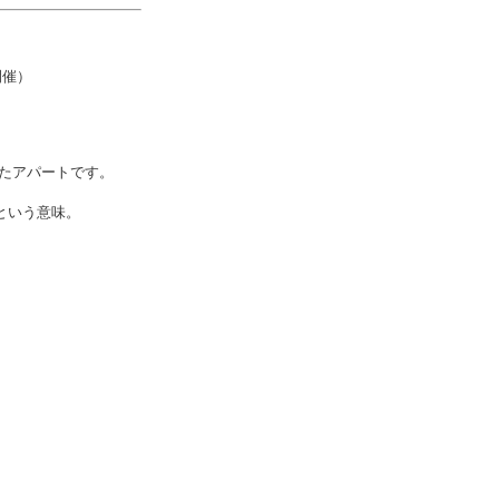
開催）
たアパートです。
する という意味。