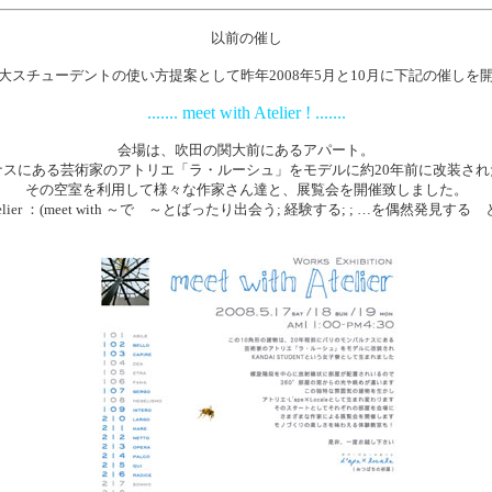
以前の催し
大スチューデントの使い方提案として昨年2008年5月と10月に下記の催しを
....... meet with Atelier ! .......
会場は、吹田の関大前にあるアパート。
ナスにある芸術家のアトリエ「ラ・ルーシュ」をモデルに約20年前に改装され
その空室を利用して様々な作家さん達と、展覧会を開催致しました。
h Atelier ：(meet with ～で ～とばったり出会う; 経験する; ; …を偶然発見