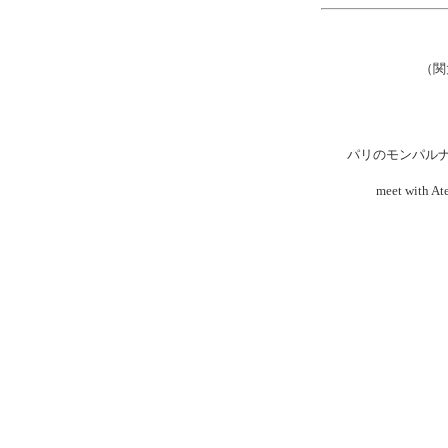
（関
パリのモンパル
meet wit