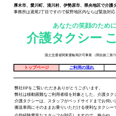
厚木市、愛川町、清川村、伊勢原市、県央地区で介護
事務所は鳶尾2丁目ですので荻野地区内ならば緊急対
■
あなたの笑顔のため
介護タクシー 
国土交通省関東運輸局許可事業 （関自旅二第79
■
トップページ
ご利用の流れ
■
■
弊社HPをご覧いただきありがとうございます。
弊社は移動困難なご利用者様を対象とした、介護タク
介護タクシーは、スタッフがベッドサイドまでお伺い
搬送車両にそのままお乗りいただける便利なタクシー
介助経験豊富なスタッフが対応しますので、狭小や