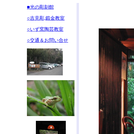
■光の彫刻館
○吉見彫,鍛金教室
○いず窯陶芸教室
○交通＆お問い合せ