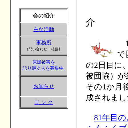
会の紹介
介
主な活動
1
事務所
）
（問い合わせ・相談
で
原爆被害を
の
2
日目に
語り継ぐ人を募集中
被団協）が
その
1
か月
お知らせ
成されまし
リ ン ク
81年目の