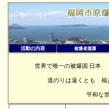
（福
活動の内容
被爆者援護
世界で唯一の被爆国 日本
道のりは遠くとも 核
平和な