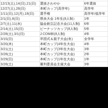
12/13(土),14(日),21(日)
選抜さわやか
6年選抜
12/27(土),28(日)
本町カップ(高学年)
高学年
1/11(日),12(月),18(日)
選手権
高学年/低学年
2/1(日),8(日)
県央大会 1年生(8人制）
1年
2/7(土),11(水)
協会創立記念大会(11人制)
6年
2/14(土),15(日)
ピーナッツカップ(8人制)
5年
2/28(土),3/1(日)
J:COM杯(8人制)
4年
3/15(日)
卒団式＆親子大会(冬)
全学年
3/20(木)
本町カップ(4年生大会)
4年
3/21(土)
本町カップ(3年生大会)
3年
3/28(土)
本町カップ(2年生大会)
2年
3/29(日)
本町カップ(1年生大会)
1年
3/28(土)
審判委員会主催大会
3年