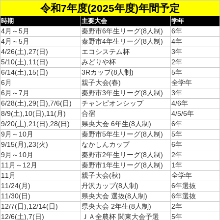
令和7年度(2025年度)年間予定
時期
主要大会
学年
4月～5月
秦野市6年生リーグ(8人制)
6年
4月～5月
秦野市4年生リーグ(8人制)
4年
4/26(土),27(日)
エコシステム杯
3年
5/10(土),11(日)
みどりや杯
2年
6/14(土),15(日)
3Rカップ(8人制)
5年
6月
親子大会(春)
全学年
6月～7月
秦野市3年生リーグ(8人制)
3年
6/28(土),29(日),7/6(日)
チャンピオンシップ
4/6年
8/9(土),10(日),11(月)
合宿
4/5/6年
9/20(土),21(日),28(日)
県央大会 6年生(8人制)
6年
9月～10月
秦野市5年生リーグ(8人制)
5年
9/15(月),23(火)
なかしんカップ
6年
9月～10月
秦野市2年生リーグ(8人制)
2年
11月～12月
秦野市1年生リーグ(8人制)
1年
11月
親子大会(秋)
全学年
11/24(月)
丹沢カップ(8人制)
6年選抜
11/30(日)
県央大会 選抜(8人制)
6年選抜
12/7(日),12/14(日)
県央大会 2年生(8人制)
2年
12/6(土),7(日)
ＪＡ全農杯 関東大会予選
5年