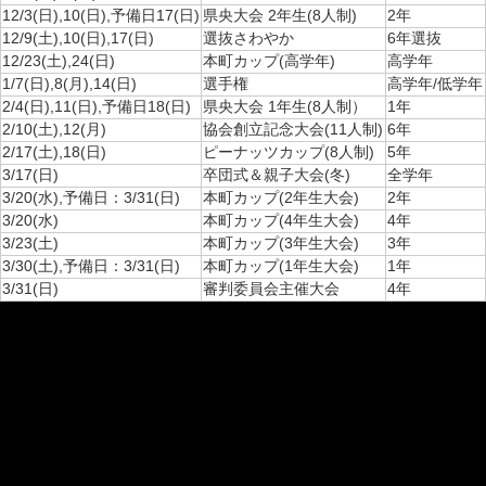
12/3(日),10(日),予備日17(日)
県央大会 2年生(8人制)
2年
12/9(土),10(日),17(日)
選抜さわやか
6年選抜
12/23(土),24(日)
本町カップ(高学年)
高学年
1/7(日),8(月),14(日)
選手権
高学年/低学年
2/4(日),11(日),予備日18(日)
県央大会 1年生(8人制）
1年
2/10(土),12(月)
協会創立記念大会(11人制)
6年
2/17(土),18(日)
ピーナッツカップ(8人制)
5年
3/17(日)
卒団式＆親子大会(冬)
全学年
3/20(水),予備日：3/31(日)
本町カップ(2年生大会)
2年
3/20(水)
本町カップ(4年生大会)
4年
3/23(土)
本町カップ(3年生大会)
3年
3/30(土),予備日：3/31(日)
本町カップ(1年生大会)
1年
3/31(日)
審判委員会主催大会
4年