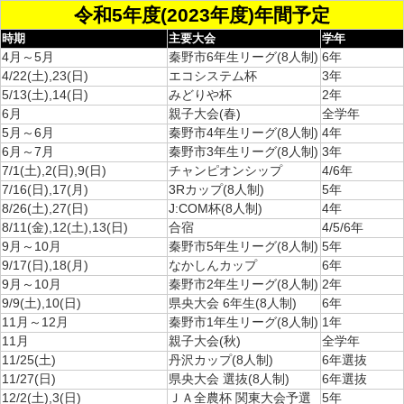
令和5年度(2023年度)年間予定
時期
主要大会
学年
4月～5月
秦野市6年生リーグ(8人制)
6年
4/22(土),23(日)
エコシステム杯
3年
5/13(土),14(日)
みどりや杯
2年
6月
親子大会(春)
全学年
5月～6月
秦野市4年生リーグ(8人制)
4年
6月～7月
秦野市3年生リーグ(8人制)
3年
7/1(土),2(日),9(日)
チャンピオンシップ
4/6年
7/16(日),17(月)
3Rカップ(8人制)
5年
8/26(土),27(日)
J:COM杯(8人制)
4年
8/11(金),12(土),13(日)
合宿
4/5/6年
9月～10月
秦野市5年生リーグ(8人制)
5年
9/17(日),18(月)
なかしんカップ
6年
9月～10月
秦野市2年生リーグ(8人制)
2年
9/9(土),10(日)
県央大会 6年生(8人制)
6年
11月～12月
秦野市1年生リーグ(8人制)
1年
11月
親子大会(秋)
全学年
11/25(土)
丹沢カップ(8人制)
6年選抜
11/27(日)
県央大会 選抜(8人制)
6年選抜
12/2(土),3(日)
ＪＡ全農杯 関東大会予選
5年