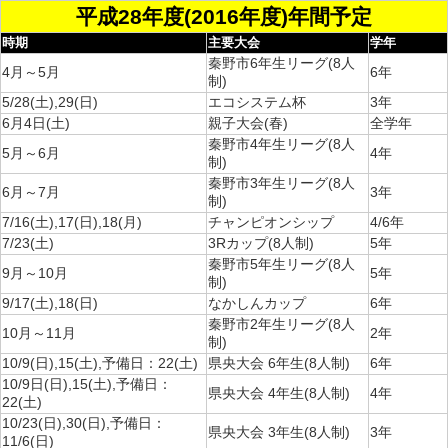
平成28年度(2016年度)年間予定
時期
主要大会
学年
秦野市6年生リーグ(8人
4月～5月
6年
制)
5/28(土),29(日)
エコシステム杯
3年
6月4日(土)
親子大会(春)
全学年
秦野市4年生リーグ(8人
5月～6月
4年
制)
秦野市3年生リーグ(8人
6月～7月
3年
制)
7/16(土),17(日),18(月)
チャンピオンシップ
4/6年
7/23(土)
3Rカップ(8人制)
5年
秦野市5年生リーグ(8人
9月～10月
5年
制)
9/17(土),18(日)
なかしんカップ
6年
秦野市2年生リーグ(8人
10月～11月
2年
制)
10/9(日),15(土),予備日：22(土)
県央大会 6年生(8人制)
6年
10/9日(日),15(土),予備日：
県央大会 4年生(8人制)
4年
22(土)
10/23(日),30(日),予備日：
県央大会 3年生(8人制)
3年
11/6(日)