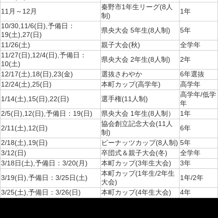
秦野市1年生リーグ(8人
11月～12月
1年
制)
10/30,11/6(日),予備日：
県央大会 5年生(8人制)
5年
19(土),27(日)
11/26(土)
親子大会(秋)
全学年
11/27(日),12/4(日),予備日：
県央大会 2年生(8人制)
2年
10(土)
12/17(土),18(日),23(金)
選抜さわやか
6年選抜
12/24(土),25(日)
本町カップ(高学年)
高学年
高学年/低学
1/14(土),15(日),22(日)
選手権(11人制)
年
2/5(日),12(日),予備日：19(日)
県央大会 1年生(8人制）
1年
協会創立記念大会(11人
2/11(土),12(日)
6年
制)
2/18(土),19(日)
ピーナッツカップ(8人制)
5年
3/12(日)
卒団式＆親子大会(冬)
全学年
3/18日(土),予備日：3/20(月)
本町カップ(3年生大会)
3年
本町カップ(1年生/2年生
3/19(日),予備日：3/25日(土)
1年/2年
大会)
3/25(土),予備日：3/26(日)
本町カップ(4年生大会)
4年