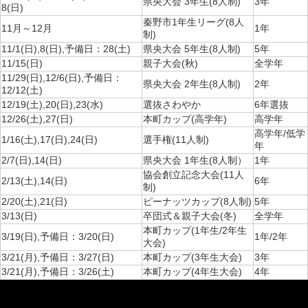
県央大会 3年生(8人制)
3年
8(日)
秦野市1年生リーグ(8人
11月～12月
1年
制)
11/1(日),8(日),予備日：28(土)
県央大会 5年生(8人制)
5年
11/15(日)
親子大会(秋)
全学年
11/29(日),12/6(日),予備日：
県央大会 2年生(8人制)
2年
12/12(土)
12/19(土),20(日),23(水)
選抜さわやか
6年選抜
12/26(土),27(日)
本町カップ(高学年)
高学年
高学年/低学
1/16(土),17(日),24(日)
選手権(11人制)
年
2/7(日),14(日)
県央大会 1年生(8人制）
1年
協会創立記念大会(11人
2/13(土),14(日)
6年
制)
2/20(土),21(日)
ピーナッツカップ(8人制)
5年
3/13(日)
卒団式＆親子大会(冬)
全学年
本町カップ(1年生/2年生
3/19(日),予備日：3/20(日)
1年/2年
大会)
3/21(月),予備日：3/27(日)
本町カップ(3年生大会)
3年
3/21(月),予備日：3/26(土)
本町カップ(4年生大会)
4年