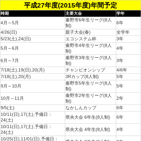
平成27年度(2015年度)年間予定
時期
主要大会
学年
秦野市6年生リーグ(8人
4月～5月
6年
制)
4/26(日)
親子大会(春)
全学年
5/23(土),24(日)
エコシステム杯
3年
秦野市4年生リーグ(8人
5月～6月
4年
制)
秦野市3年生リーグ(8人
6月～7月
3年
制)
7/18(土),19(日),20(月)
チャンピオンシップ
4/6年
7/18(土),20(月)
3Rカップ(8人制)
5年
秦野市5年生リーグ(8人
9月～10月
5年
制)
秦野市2年生リーグ(8人
10月～11月
2年
制)
9/5(土)
なかしんカップ
6年
10/11(日),17(土),予備日：
県央大会 6年生(8人制)
6年
24(土)
10/11(日),17(土),予備日：
県央大会 4年生(8人制)
4年
24(土)
10/25(日),11/01(日),予備日：