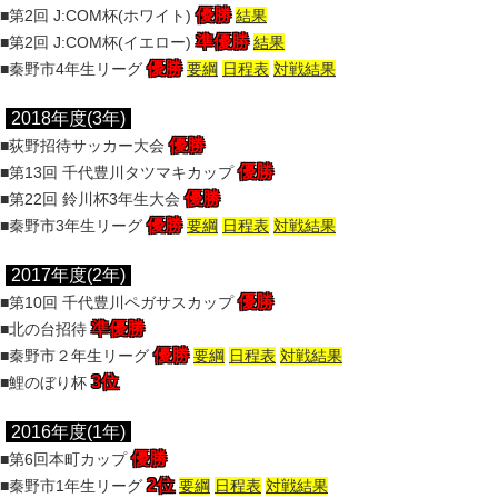
優勝
■第2回 J:COM杯(ホワイト)
結果
準優勝
■第2回 J:COM杯(イエロー)
結果
優勝
■秦野市4年生リーグ
要綱
日程表
対戦結果
2018年度(3年)
優勝
■荻野招待サッカー大会
優勝
■第13回 千代豊川タツマキカップ
優勝
■第22回 鈴川杯3年生大会
優勝
■秦野市3年生リーグ
要綱
日程表
対戦結果
2017年度(2年)
優勝
■第10回 千代豊川ペガサスカップ
準優勝
■北の台招待
優勝
■秦野市２年生リーグ
要綱
日程表
対戦結果
3位
■鯉のぼり杯
2016年度(1年)
優勝
■第6回本町カップ
2位
■秦野市1年生リーグ
要綱
日程表
対戦結果