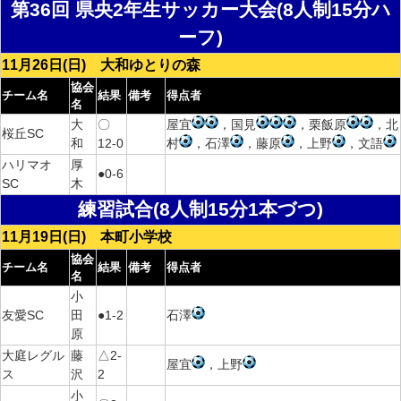
第36回 県央2年生サッカー大会(8人制15分ハ
ーフ)
11月26日(日) 大和ゆとりの森
協会
チーム名
結果
備考
得点者
名
大
〇
屋宜
，国見
，栗飯原
，北
桜丘SC
和
12-0
村
，石澤
，藤原
，上野
，文語
ハリマオ
厚
●0-6
SC
木
練習試合(8人制15分1本づつ)
11月19日(日) 本町小学校
協会
チーム名
結果
備考
得点者
名
小
友愛SC
田
●1-2
石澤
原
大庭レグル
藤
△2-
屋宜
，上野
ス
沢
2
小