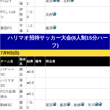
FC山下
屋宜
，北村
塚
1
伊
FCしらゆ
〇1-
勢
北村
り
0
原
平
△1-
勝原FC
藤原
塚
1
ハリマオ招待サッカー大会(8人制15分ハー
フ)
7月9日(日)
協会
チーム名
結果
備考
得点者
名
バディー
横
●0-6
SC
浜
ハリマオ
厚
●0-5
SC
木
FC六会湘
藤
●0-1
南台
沢
横
〇5-
駒林SC
屋宜
，藤原
，板橋
，市川
浜
0