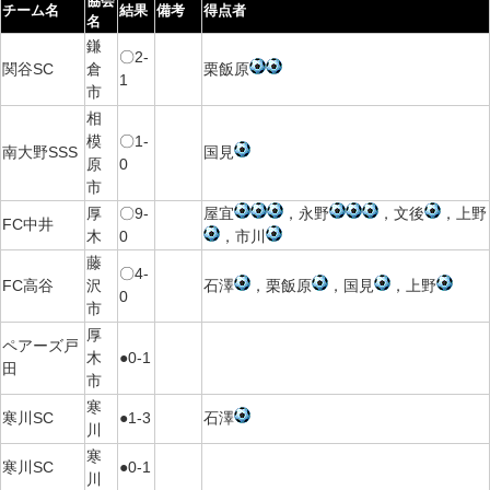
協会
チーム名
結果
備考
得点者
名
鎌
〇2-
関谷SC
倉
栗飯原
1
市
相
模
〇1-
南大野SSS
国見
原
0
市
厚
〇9-
屋宜
，永野
，文後
，上野
FC中井
木
0
，市川
藤
〇4-
FC高谷
沢
石澤
，栗飯原
，国見
，上野
0
市
厚
ペアーズ戸
木
●0-1
田
市
寒
寒川SC
●1-3
石澤
川
寒
寒川SC
●0-1
川