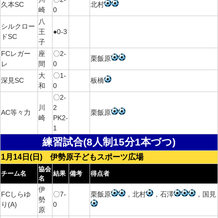
久本SC
北村
崎
0
八
シルクロー
王
●0-3
ドSC
子
FCレガー
座
〇2-
栗飯原
レ
間
0
大
〇1-
深見SC
板橋
和
0
〇2-
川
2
AC等々力
栗飯原
崎
PK2-
1
練習試合(8人制15分1本づつ)
1月14日(日) 伊勢原子どもスポーツ広場
協会
チーム名
結果
備考
得点者
名
伊
FCしらゆ
〇7-
栗飯原
，北村
，石澤
，国見
勢
り(A)
0
原