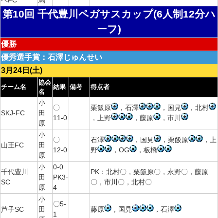
ペFC
馬
第10回 千代豊川ペガサスカップ(6人制12分ハ
ーフ)
優勝
優秀選手賞：石澤じゅんせい
3月24日(土)
協会
チーム名
結果
備考
得点者
名
小
〇
栗飯原
，石澤
，国見
，北村
SKJ-FC
田
11-0
，上野
，藤原
，市川
原
小
〇
石澤
，国見
，栗飯原
，上
山王FC
田
12-0
野
，OG
，板橋
原
小
0-0
千代豊川
PK：北村〇，栗飯原〇，永野〇，藤原
田
PK3-
SC
〇，市川〇，北村〇
原
4
小
〇5-
芦子SC
田
藤原
，国見
，石澤
1