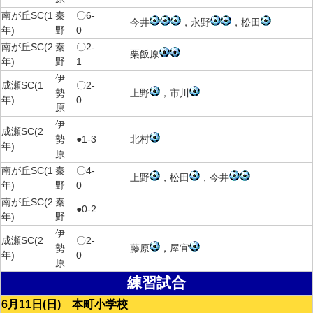
南が丘SC(1
秦
〇6-
今井
，永野
，松田
年)
野
0
南が丘SC(2
秦
〇2-
栗飯原
年)
野
1
伊
成瀬SC(1
〇2-
勢
上野
，市川
年)
0
原
伊
成瀬SC(2
勢
●1-3
北村
年)
原
南が丘SC(1
秦
〇4-
上野
，松田
，今井
年)
野
0
南が丘SC(2
秦
●0-2
年)
野
伊
成瀬SC(2
〇2-
勢
藤原
，屋宜
年)
0
原
練習試合
6月11日(日) 本町小学校