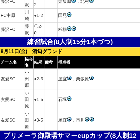
藤沢FC
栗飯原
，北村
沢
2
川
FC中原
●1-2
国見
崎
藤
〇2-
藤沢FC
板橋
沢
0
練習試合(8人制15分1本づつ)
8月11日(金) 酒匂グランド
協会
チーム名
結果
備考
得点者
名
小
友愛SC
田
●2-6
屋宜
，栗飯原
原
小
友愛SC
田
●1-5
石塚
原
小
友愛SC
田
●3-5
屋宜
，市川
原
プリメーラ御殿場サマーcupカップ(8人制12