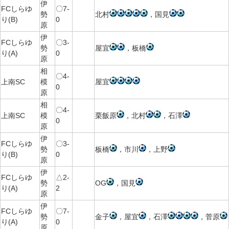
伊
FCしらゆ
〇7-
勢
北村
，国見
り(B)
0
原
伊
FCしらゆ
〇3-
勢
屋宜
，板橋
り(A)
0
原
相
〇4-
上南SC
模
屋宜
0
原
相
〇4-
上南SC
模
栗飯原
，北村
，石澤
0
原
伊
FCしらゆ
〇3-
勢
板橋
，市川
，上野
り(B)
0
原
伊
FCしらゆ
△2-
勢
OG
，国見
り(A)
2
原
伊
FCしらゆ
〇7-
勢
金子
，屋宜
，石澤
，菅原
り(A)
0
原