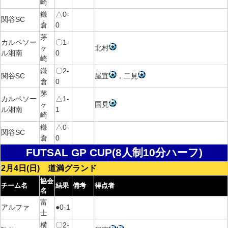
崎
鎌
△0-
関谷SC
倉
0
茅
カルペソー
〇1-
ヶ
北村
ル湘南
0
崎
鎌
〇2-
関谷SC
屋宜
，二見
倉
0
茅
カルペソー
△1-
ヶ
国見
ル湘南
1
崎
鎌
△0-
関谷SC
倉
0
FUTSAL GP CUP(8人制10分ハーフ)
2月4日(日) 道満グランド
協会
チーム名
結果
備考
得点者
名
富
アルファ
●0-1
士
横
〇2-