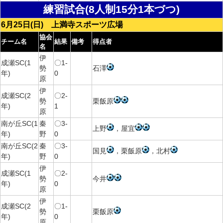
練習試合(8人制15分1本づつ)
6月25日(日) 上満寺スポーツ広場
協会
チーム名
結果
備考
得点者
名
伊
成瀬SC(1
〇1-
勢
石澤
年)
0
原
伊
成瀬SC(2
〇2-
勢
栗飯原
年)
1
原
南が丘SC(1
秦
〇3-
上野
，屋宜
年)
野
0
南が丘SC(2
秦
〇3-
国見
，栗飯原
，北村
年)
野
0
伊
成瀬SC(1
〇2-
勢
今井
年)
0
原
伊
成瀬SC(2
〇1-
勢
栗飯原
年)
0
原