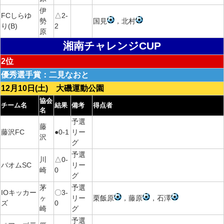
伊
FCしらゆ
△2-
勢
国見
，北村
り(B)
2
原
湘南チャレンジCUP
2位
優秀選手賞：二見なおと
12月10日(土) 大磯運動公園
協会
チーム名
結果
備考
得点者
名
予選
藤
藤沢FC
●0-1
リー
沢
グ
予選
川
△0-
バオムSC
リー
崎
0
グ
茅
予選
IOキッカー
〇3-
ヶ
リー
栗飯原
，藤原
，石澤
ズ
0
崎
グ
予選