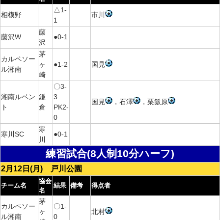
△1-
相模野
市川
1
藤
藤沢W
●0-1
沢
茅
カルペソー
ヶ
●1-2
国見
ル湘南
崎
〇3-
湘南ルベン
鎌
3
国見
，石澤
，栗飯原
ト
倉
PK2-
0
寒
寒川SC
●0-1
川
練習試合(8人制10分ハーフ)
2月12日(月) 戸川公園
協会
チーム名
結果
備考
得点者
名
茅
カルペソー
〇1-
ヶ
北村
ル湘南
0