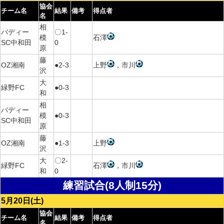
協会
チーム名
結果
備考
得点者
名
相
バディー
〇1-
模
石澤
SC中和田
0
原
藤
OZ湘南
●2-3
上野
，市川
沢
大
緑野FC
●0-3
和
相
バディー
模
●0-3
SC中和田
原
藤
OZ湘南
●1-3
上野
沢
大
〇2-
緑野FC
石澤
，市川
和
0
練習試合(8人制15分)
5月20日(土)
協会
チーム名
結果
備考
得点者
名