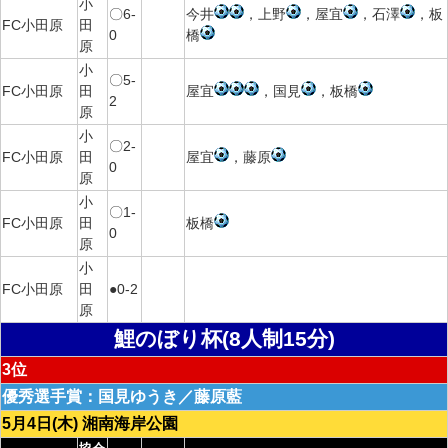
小
〇6-
今井
，上野
，屋宜
，石澤
，板
FC小田原
田
0
橋
原
小
〇5-
FC小田原
田
屋宜
，国見
，板橋
2
原
小
〇2-
FC小田原
田
屋宜
，藤原
0
原
小
〇1-
FC小田原
田
板橋
0
原
小
FC小田原
田
●0-2
原
鯉のぼり杯(8人制15分)
3位
優秀選手賞：国見ゆうき／藤原藍
5月4日(木) 湘南海岸公園