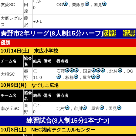
〇3-
友愛SC
田
OG
，栗飯原
，国見
0
原
大庭レグル
藤
●0-1
ス
沢
秦野市2年リーグ(8人制15分ハーフ)
対戦
結果
優勝
10月14日(土) 末広小学校
協会
チーム名
結果
備考
得点者
名
秦
〇
石澤
，国見
，北村
，OG
大根SC
野
11-0
，板橋
，屋宜
10月9日(月)
なでしこ広場
協会
チーム名
結果
備考
得点者
名
秦
〇4-
南が丘SC
北村
，市川
，屋宜
，国見
野
0
練習試合(8人制15分1本づつ)
10月8日(土) NEC湘南テクニカルセンター