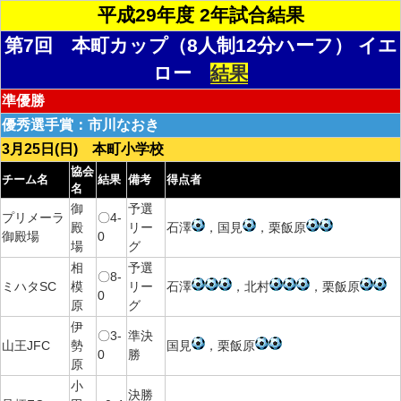
平成29年度 2年試合結果
第7回 本町カップ（8人制12分ハーフ） イエ
ロー
結果
準優勝
優秀選手賞：市川なおき
3月25日(日) 本町小学校
協会
チーム名
結果
備考
得点者
名
御
予選
プリメーラ
〇4-
殿
リー
石澤
，国見
，栗飯原
御殿場
0
場
グ
相
予選
〇8-
ミハタSC
模
リー
石澤
，北村
，栗飯原
0
原
グ
伊
〇3-
準決
山王JFC
勢
国見
，栗飯原
0
勝
原
小
決勝