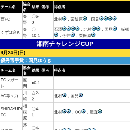
協会
チーム名
結果
備考
得点者
名
秦
〇6-
西FC
北村
，栗飯原
，国見
野
0
秦
〇
石澤
，北村
，国見
，板橋
くずは台K
野
10-1
，今井
，栗飯原
湘南チャレンジCUP
9月24日(日)
優秀選手賞：国見ゆうき
協会
チーム名
結果
備考
得点者
名
FCレガー
座
●0-1
レ
間
川
△2-
AC等々力
北村
，国見
崎
2
相
SHIRAYURI
〇4-
模
北村
，OG
，屋宜
FC
1
原
茅
〇4-