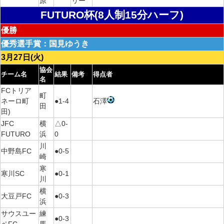
原
リー
FUTURO杯(8人制15分ハーフ)
優勝
優秀選手賞：国見ゆうき
3月27日(火)
協会
チーム名
結果
備考
得点者
名
FCトリア
町
ネーロ町
●1-4
石澤
田
田)
JFC
横
△0-
FUTURO
浜
0
川
中野島FC
●0-5
崎
寒
寒川SC
●0-1
川
横
大豆戸FC
●0-3
浜
サウスユー
練
●0-3