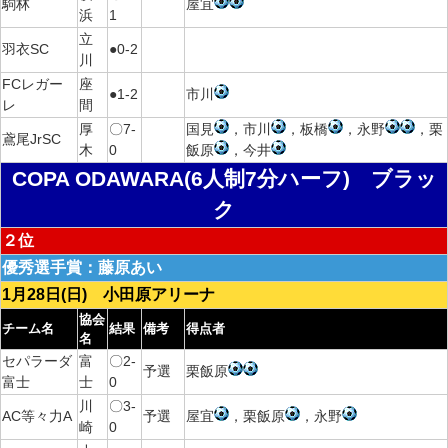
駒林
屋宜
浜
1
立
羽衣SC
●0-2
川
FCレガー
座
●1-2
市川
レ
間
厚
〇7-
国見
，市川
，板橋
，永野
，栗
鳶尾JrSC
木
0
飯原
，今井
COPA ODAWARA(6人制7分ハーフ) ブラッ
ク
２位
優秀選手賞：藤原あい
1月28日(日) 小田原アリーナ
協会
チーム名
結果
備考
得点者
名
セパラーダ
富
〇2-
予選
栗飯原
富士
士
0
川
〇3-
AC等々力A
予選
屋宜
，栗飯原
，永野
崎
0