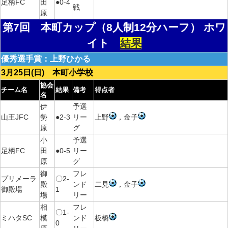
足柄FC
田
●0-4
戦
原
第7回 本町カップ（8人制12分ハーフ） ホワ
イト
結果
優秀選手賞：上野ひかる
3月25日(日) 本町小学校
協会
チーム名
結果
備考
得点者
名
伊
予選
山王JFC
勢
●2-3
リー
上野
，金子
原
グ
小
予選
足柄FC
田
●0-5
リー
原
グ
御
フレ
プリメーラ
〇2-
殿
ンド
二見
，金子
御殿場
1
場
リー
相
フレ
〇1-
ミハタSC
模
ンド
板橋
0