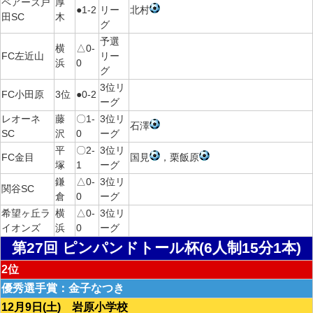
ペアーズ戸
厚
●1-2
リー
北村
田SC
木
グ
予選
横
△0-
FC左近山
リー
浜
0
グ
3位リ
FC小田原
3位
●0-2
ーグ
レオーネ
藤
〇1-
3位リ
石澤
SC
沢
0
ーグ
平
〇2-
3位リ
FC金目
国見
，栗飯原
塚
1
ーグ
鎌
△0-
3位リ
関谷SC
倉
0
ーグ
希望ヶ丘ラ
横
△0-
3位リ
イオンズ
浜
0
ーグ
第27回 ピンパンドトール杯(6人制15分1本)
2位
優秀選手賞：金子なつき
12月9日(土) 岩原小学校