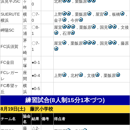
浜見平JSC
ヶ
北村
，栗飯原
0
崎
SUERUTE
横
〇7-
上野
，栗飯原
，屋宜
，板橋
，
横浜
浜
0
金子
，今井
三
〇8-
屋宜
，栗飯原
，国見
，文後
岬陽SC
浦
1
，石澤
茅
〇7-
屋宜
，栗飯原
，国見
，藤原
FC浜須賀
ヶ
1
崎
平
FC金目
●0-1
塚
FCレガー
座
●0-4
上野
，北村
，文後
，栗飯原
レ
間
FC希望ヶ
横
●0-5
丘
浜
練習試合(8人制15分1本づつ)
8月19日(土) 藤沢小学校
協会
チーム名
結果
備考
得点者
名
藤
△2-