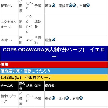
小
〇4-
新玉SC
田
予選
屋宜
，栗飯原
，市川
0
原
〇0-
エクセルシ
沼
0
準決
オール
津
PK2-
勝
0
座
決勝
本町SS
●1-3
屋宜
間
戦
COPA ODAWARA(6人制7分ハーフ) イエロ
ー
優勝
優秀選手賞：菅原こうたろう
1月28日(日) 小田原アリーナ
協会
チーム名
結果
備考
得点者
名
相
相東Uブラ
〇3-
模
予選
板橋
，北村
，石澤
ック
0
原