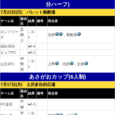
分ハーフ)
7月23日(日) パレット御殿場
協会
チーム名
結果
備考
得点者
名
足
ロンドリー
〇3-
柄
北村
，栗飯原
ナ
1
上
由比SSS
●0-4
ピュアFC
●0-1
伊
〇3-
山王JFC
勢
上野
，北村
，文後
1
原
あさがおカップ(6人制)
7月17日(月) 土沢多目的広場
協会
チーム名
結果
備考
得点者
名
平
FC金目
●0-3
塚
平
〇3-