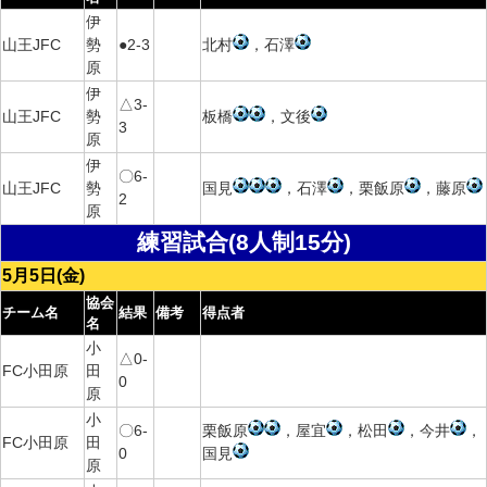
伊
山王JFC
勢
●2-3
北村
，石澤
原
伊
△3-
山王JFC
勢
板橋
，文後
3
原
伊
〇6-
山王JFC
勢
国見
，石澤
，栗飯原
，藤原
2
原
練習試合(8人制15分)
5月5日(金)
協会
チーム名
結果
備考
得点者
名
小
△0-
FC小田原
田
0
原
小
〇6-
栗飯原
，屋宜
，松田
，今井
，
FC小田原
田
0
国見
原