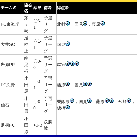
協会
チーム名
結果
備考
得点者
名
茅
予選
〇3-
FC東海岸
ヶ
リー
北村
，国見
，藤原
1
崎
グ
足
予選
△1-
大井SC
柄
リー
国見
1
上
グ
南
予選
〇3-
岩原PP
足
リー
屋宜
0
柄
グ
小
予選
〇3-
FC久野
田
リー
藤原
，国見
1
原
グ
小
予選
〇6-
栗飯原
，国見
，藤原
，永野
，
仙石
田
リー
0
板橋
原
グ
小
決勝
足柄FC
田
●0-3
戦
原