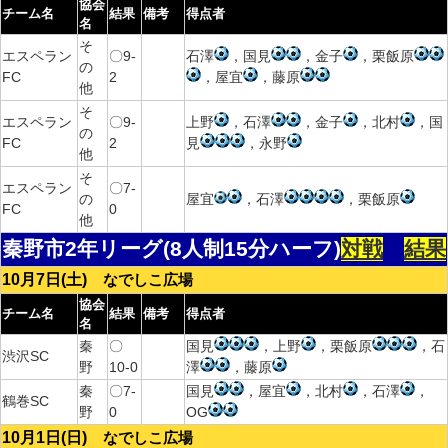
協会
チーム名
結果
備考
得点者
名
そ
エスペラン
〇9-
石澤
，国見
，金子
，栗飯原
の
FC
2
，屋宜
，藤原
他
そ
エスペラン
〇9-
上野
，石澤
，金子
，北村
，国
の
FC
2
見
，永野
他
そ
エスペラン
〇7-
の
屋宜
，石澤
，栗飯原
FC
0
他
秦野市2年リーグ(8人制15分ハーフ)
対戦
結果
10月7日(土)
なでしこ広場
協会
チーム名
結果
備考
得点者
名
秦
〇
国見
，上野
，栗飯原
，石
渋沢SC
野
10-0
澤
，藤原
秦
〇7-
国見
，屋宜
，北村
，石澤
，
鶴巻SC
野
0
OG
10月1日(日)
なでしこ広場