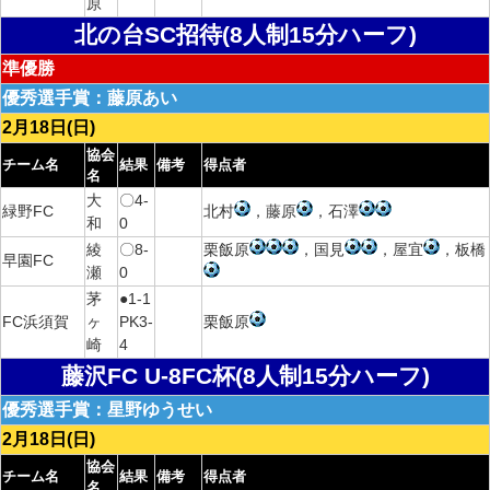
原
北の台SC招待(8人制15分ハーフ)
準優勝
優秀選手賞：藤原あい
2月18日(日)
協会
チーム名
結果
備考
得点者
名
大
〇4-
緑野FC
北村
，藤原
，石澤
和
0
綾
〇8-
栗飯原
，国見
，屋宜
，板橋
早園FC
瀬
0
茅
●1-1
FC浜須賀
ヶ
PK3-
栗飯原
崎
4
藤沢FC U-8FC杯(8人制15分ハーフ)
優秀選手賞：星野ゆうせい
2月18日(日)
協会
チーム名
結果
備考
得点者
名