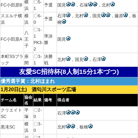
横
〇5-
FC小田原B
予選
国見
，石塚
，北村
浜
1
スエルテ横
横
〇6-
石澤
，北村
，国見
，藤原
，板
予選
浜
浜
0
橋
〇1-
八
1
準決
FC小田原A
王
国見
PK3-
勝
子
2
本町SSブラ
座
〇3-
決勝
北村
，国見
，石澤
ック
間
1
戦
友愛SC招待杯(8人制15分1本づつ)
優秀選手賞：北村ほまれ
1月20日(土) 酒匂川スポーツ広場
協会
チーム名
結果
備考
得点者
名
クリエイト
平
〇2-
石澤
SC
塚
0
横
〇3-
黒滝SC
北村
，板橋
浜
0
川
〇2-