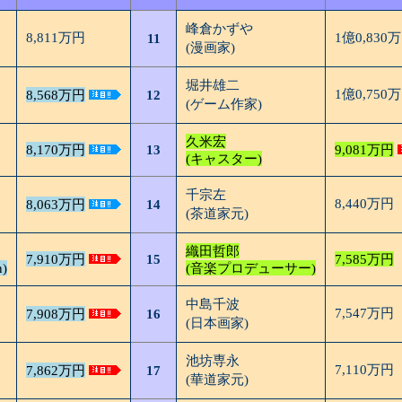
峰倉かずや
8,811万円
1億0,830
11
(漫画家)
堀井雄二
1億0,750
8,568万円
12
(ゲーム作家)
久米宏
8,170万円
13
9,081万円
(キャスター)
千宗左
8,440万円
8,063万円
14
(茶道家元)
織田哲郎
7,910万円
15
7,585万円
n)
(音楽プロデューサー)
中島千波
7,547万円
7,908万円
16
(日本画家)
池坊専永
7,110万円
7,862万円
17
(華道家元)