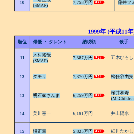
10
7,758万円
藤井フ
(SMAP)
1999年 (平成11年
順位
俳優 ・ タレント
納税額
歌手
木村拓哉
五木ひろし
11
7,387万円
(SMAP)
12
タモリ
7,370万円
松任谷由実
桜井和寿
13
明石家さんま
6,259万円
(Mr.Childre
美川憲一
6,191万円
井上陽水
14
細川たかし
15
堺正章
5,825万円