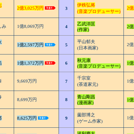
伊秩弘将
志
2億3,025万円
2億
3
(音楽プロデューサー)
乙武洋匡
しみ
1億8,069万円
4
2億
(作家)
平山郁夫
水
2億
1億2,597万円
5
(日本画家)
秋元康
祐
1億1,372万円
6
1億
(音楽プロデューサー)
千宗室
泰
9,669万円
1億
7
(茶道家元)
春
青山剛昌
8,699万円
8
1億
(漫画家)
薗部博之
1億
郎
8,625万円
9
(ゲーム作家)
浅利慶太