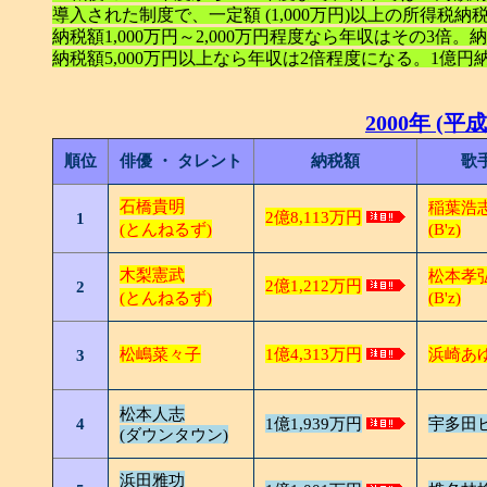
導入された制度で、一定額 (1,000万円)以上の所得
納税額1,000万円～2,000万円程度なら年収はその3倍。納税
納税額5,000万円以上なら年収は2倍程度になる。1億
2000年 (平成
順位
俳優 ・ タレント
納税額
歌
石橋貴明
稲葉浩
2億8,113万円
1
(とんねるず)
(B'z)
木梨憲武
松本孝
2億1,212万円
2
(とんねるず)
(B'z)
松嶋菜々子
1億4,313万円
浜崎あ
3
松本人志
4
1億1,939万円
宇多田
(ダウンタウン)
浜田雅功