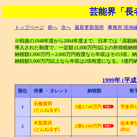
芸能界「長
トップページ
前へ
次へ
最新更新箇所
事務所 現地
※戦後の1948年度から2004年度まで、日本では「高
導入された制度で、一定額 (1,000万円)以上の所得
納税額1,000万円～2,000万円程度なら年収はその3倍。納税
納税額5,000万円以上なら年収は2倍程度になる。1億
1999年 (平成
順位
俳優 ・ タレント
納税額
歌
石橋貴明
2億3,748万円
宇多田
1
(とんねるず)
木梨憲武
松本孝
2億0,104万円
2
(とんねるず)
(B'z)