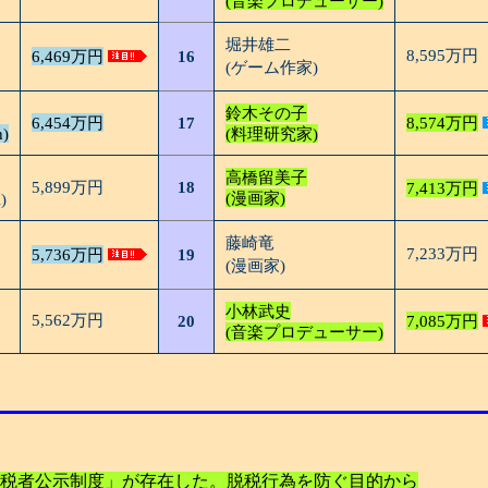
(音楽プロデューサー)
堀井雄二
8,595万円
6,469万円
16
(ゲーム作家)
鈴木その子
6,454万円
17
8,574万円
h)
(料理研究家)
高橋留美子
5,899万円
18
7,413万円
(漫画家)
)
藤崎竜
7,233万円
5,736万円
19
(漫画家)
小林武史
5,562万円
20
7,085万円
(音楽プロデューサー)
額納税者公示制度」が存在した。脱税行為を防ぐ目的から