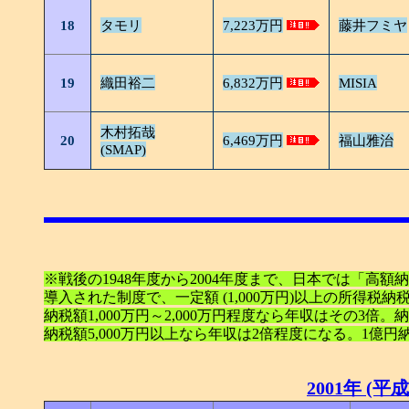
18
タモリ
7,223万円
藤井フミヤ
19
織田裕二
6,832万円
MISIA
木村拓哉
20
6,469万円
福山雅治
(SMAP)
※戦後の1948年度から2004年度まで、日本では「高
導入された制度で、一定額 (1,000万円)以上の所得
納税額1,000万円～2,000万円程度なら年収はその3倍。納税
納税額5,000万円以上なら年収は2倍程度になる。1億
2001年 (平成