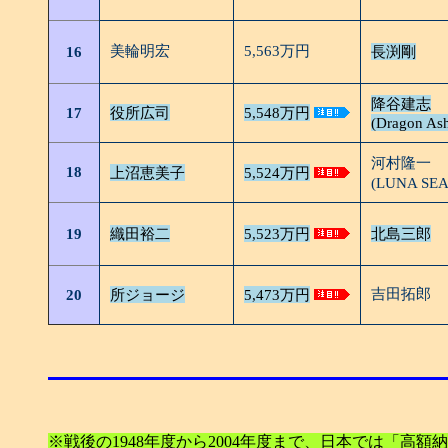
美輪明宏
5,563万円
16
長渕剛
降谷建志
17
役所広司
5,548万円
(Dragon As
河村隆一
18
上沼恵美子
5,524万円
(LUNA SEA
19
織田裕二
5,523万円
北島三郎
吉田拓郎
20
所ジョージ
5,473万円
※戦後の1948年度から2004年度まで、日本では「高