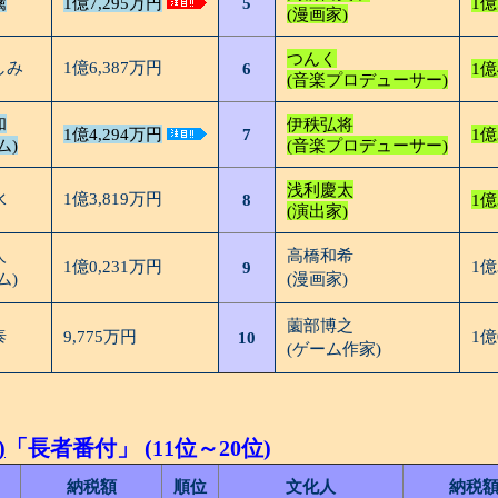
檎
1億7,295万円
5
1億
(漫画家)
つんく
しみ
1億6,387万円
6
1億
(音楽プロデューサー)
和
伊秩弘将
1億4,294万円
7
1億
ム)
(音楽プロデューサー)
浅利慶太
水
1億3,819万円
8
1億
(演出家)
人
高橋和希
1億0,231万円
1億
9
ム)
(漫画家)
薗部博之
泰
9,775万円
1億
10
(ゲーム作家)
)
「長者番付」 (11位～20位)
納税額
順位
文化人
納税