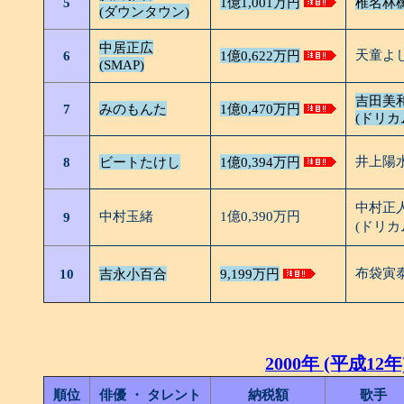
5
1億1,001万円
椎名林
(ダウンタウン)
中居正広
天童よ
6
1億0,622万円
(SMAP)
吉田美
7
みのもんた
1億0,470万円
(ドリカ
井上陽
8
ビートたけし
1億0,394万円
中村正
中村玉緒
1億0,390万円
9
(ドリカ
布袋寅
10
吉永小百合
9,199万円
2000年 (平成12年
順位
俳優 ・ タレント
納税額
歌手