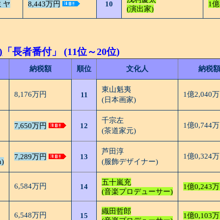
ミヤ
8,443万円
10
1億
(演出家)
)
「長者番付」 (11位～20位)
納税額
順位
文化人
納税
東山魁夷
8,176万円
1億2,040
11
(日本画家)
千宗左
1億0,744
7,650万円
12
(茶道家元)
芦田淳
1億0,324
7,289万円
13
n)
(服飾デザイナー)
五十嵐充
6,584万円
14
1億0,243
(音楽プロデューサー)
織田哲郎
6,548万円
15
1億0,103