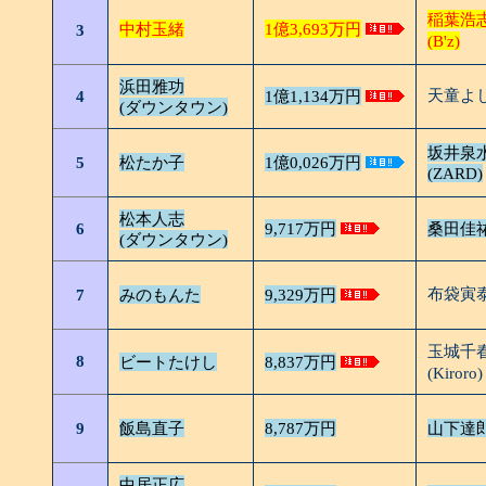
稲葉浩
中村玉緒
1億3,693万円
3
(B'z)
浜田雅功
天童よ
4
1億1,134万円
(ダウンタウン)
坂井泉
5
松たか子
1億0,026万円
(ZARD)
松本人志
6
9,717万円
桑田佳
(ダウンタウン)
布袋寅
7
みのもんた
9,329万円
玉城千
8
ビートたけし
8,837万円
(Kiroro)
9
飯島直子
8,787万円
山下達
中居正広