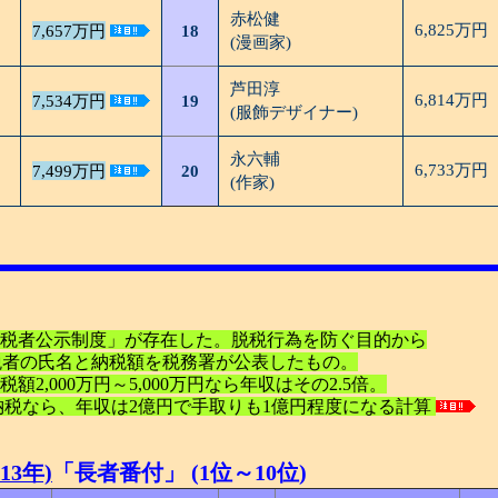
赤松健
6,825万円
7,657万円
18
(漫画家)
芦田淳
6,814万円
7,534万円
19
(服飾デザイナー)
永六輔
6,733万円
7,499万円
20
(作家)
額納税者公示制度」が存在した。脱税行為を防ぐ目的から
税納税者の氏名と納税額を税務署が公表したもの。
額2,000万円～5,000万円なら年収はその2.5倍。
円納税なら、年収は2億円で手取りも1億円程度になる計算
13年)
「長者番付」 (1位～10位)