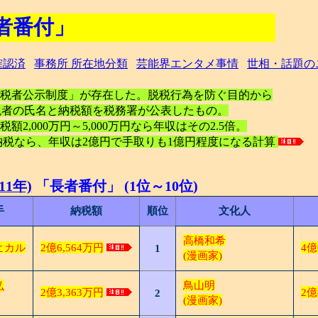
者番付」
確認済
事務所 所在地分類
芸能界エンタメ事情
世相・話題の
額納税者公示制度」が存在した。脱税行為を防ぐ目的から
税納税者の氏名と納税額を税務署が公表したもの。
額2,000万円～5,000万円なら年収はその2.5倍。
円納税なら、年収は2億円で手取りも1億円程度になる計算
11年)
「長者番付」 (1位～10位)
手
納税額
順位
文化人
高橋和希
ヒカル
2億6,564万円
4億
1
(漫画家)
鳥山明
弘
2億3,363万円
2億
2
(漫画家)