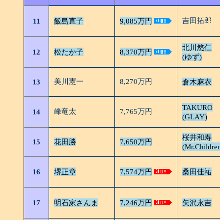
吉田拓郎
11
飯島直子
9,085万円
北川悠仁
12
松たか子
8,370万円
(ゆず)
美川憲一
8,270万円
13
倉木麻衣
TAKURO
峰竜太
7,765万円
14
(GLAY)
桜井和寿
15
花田勝
7,650万円
(Mr.Childre
16
堺正章
7,574万円
桑田佳祐
17
明石家さんま
7,246万円
矢沢永吉