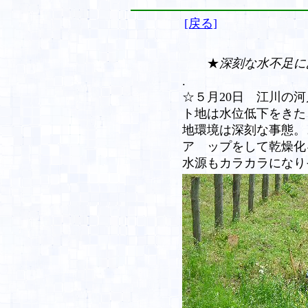
[戻る]
★
深刻な水不足に
.
☆５月20日 江川の
ト地は水位低下をきた
地環境は深刻な事態。
ア ップをして乾燥化
水源もカラカラになり