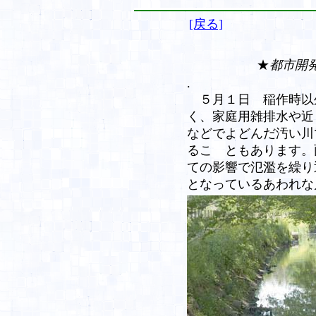
[戻る]
★
都市開
.
５月１日 稲作時以外
く、家庭用雑排水や近
などでよどんだ汚い川
るこ ともあります。
ての影響で氾濫を繰り
となっているあわれな