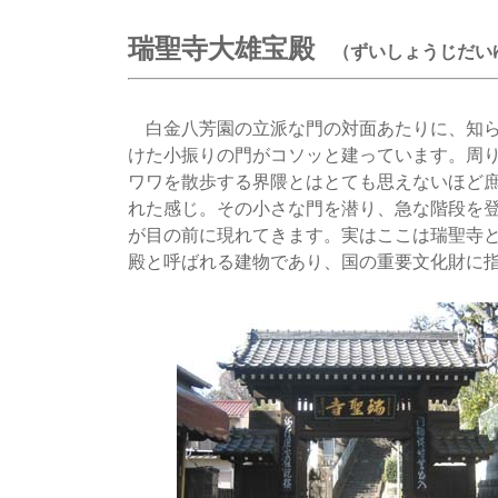
瑞聖寺大雄宝殿
（ずいしょうじだい
白金八芳園の立派な門の対面あたりに、知ら
けた小振りの門がコソッと建っています。周
ワワを散歩する界隈とはとても思えないほど
れた感じ。その小さな門を潜り、急な階段を
が目の前に現れてきます。実はここは瑞聖寺
殿と呼ばれる建物であり、国の重要文化財に