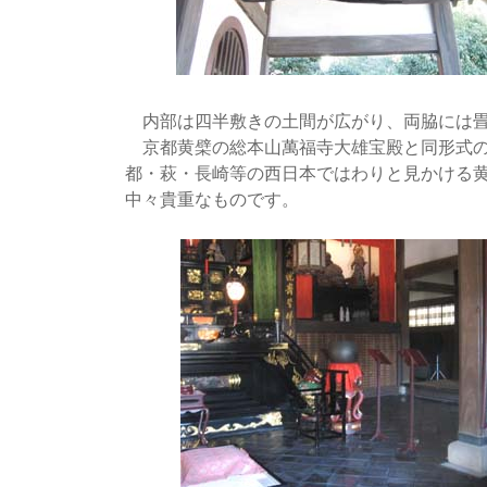
内部は四半敷きの土間が広がり、両脇には畳
京都黄檗の総本山萬福寺大雄宝殿と同形式の
都・萩・長崎等の西日本ではわりと見かける
中々貴重なものです。