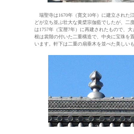
瑞聖寺は1670年（寛文10年）に建立され
どが立ち並ぶ壮大な黄檗宗伽藍でしたが、二
は1757年（宝暦7年）に再建されたもので、
根は裳階の付いた二重構造で、中央に宝珠を
います。軒下は二重の扇垂木を並べた美しい