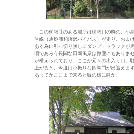
この柳瀬荘のある場所は柳瀬川の畔の、小高い
号線（通称浦和所沢バイパス）が走り、おまけ
ある為に引っ切り無しにダンプ・トラックが
頃であろう長閑な田園風景は微塵にもありま
が構えられており、ここが元々の出入り口。
上がると、今度は小振りな四脚門が出迎えます
あってかここまで来ると嘘の様に静か。