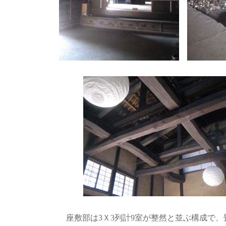
座敷部は3Ｘ3列計9室が整然と並ぶ構成で、