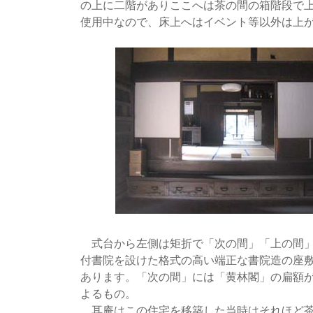
の上に二階がありここへは茶の間の箱階段で
使用中なので、床上へはイベント等以外は上
式台から左側は矩折で「次の間」「上の間」
付書院を設けた格式の高い端正な書院造の座
あります。「次の間」には「黄林閣」の扁額
よるもの。
耳庵はこの住宅を移築した当時はそれほど茶