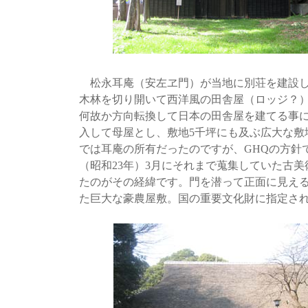
松永耳庵（安左ヱ門）が当地に別荘を建設した
木林を切り開いて西洋風の田舎屋（ロッジ？
何故か方向転換して日本の田舎屋を建てる事
入して母屋とし、敷地5千坪にも及ぶ広大な敷
では耳庵の所有だったのですが、GHQの方針で
（昭和23年）3月にそれまで蒐集していた古
たのがその経緯です。門を潜って正面に見え
た巨大な豪農屋敷。国の重要文化財に指定さ