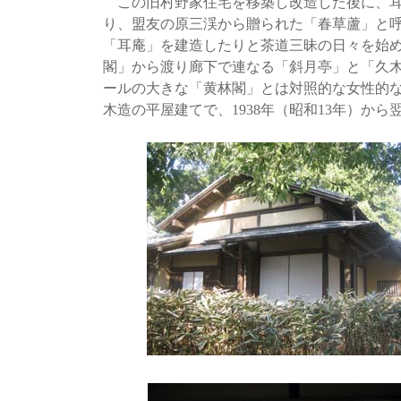
この旧村野家住宅を移築し改造した後に、耳
り、盟友の原三渓から贈られた「春草蘆」と
「耳庵」を建造したりと茶道三昧の日々を始
閣」から渡り廊下で連なる「斜月亭」と「久
ールの大きな「黄林閣」とは対照的な女性的
木造の平屋建てで、1938年（昭和13年）か