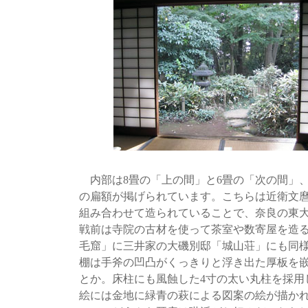
内部は8畳の「上の間」と6畳の「次の間」、
の扁額が掲げられています。こちらは近衛文
組み合わせて造られていることで、奈良の東
戦前は寺院の古材を使って茶室や数寄屋を造
毛窟」に三井家の大磯別邸「城山荘」にも同
棚は手斧の凹凸がくっきりと浮き出た厚板を
とか。床柱にも風蝕した4寸の太い丸柱を採用
絵には金地に緑青の萩による図案の絵が描か