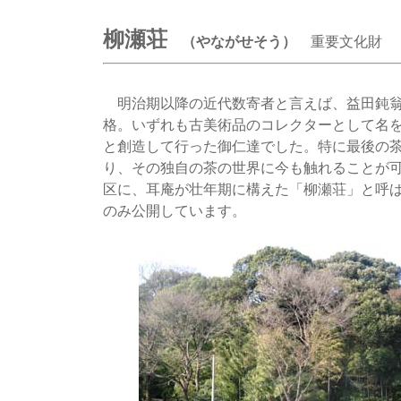
柳瀬荘
（やながせそう）
重要文化財
明治期以降の近代数寄者と言えば、益田鈍翁
格。いずれも古美術品のコレクターとして名
と創造して行った御仁達でした。特に最後の
り、その独自の茶の世界に今も触れることが
区に、耳庵が壮年期に構えた「柳瀬荘」と呼
のみ公開しています。