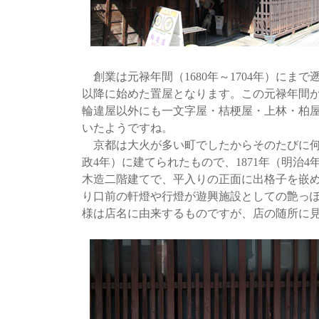
創業は元禄年間（1680年～1704年）にまで
以降に始めた置屋となります。この元禄年間
輪違屋以外にも一文字屋・桔梗屋・上林・柏
いたようですね。
京都は大火が多い町でしたからそのたびに何度
政4年）に建てられたもので、1871年（明治
木造二階建てで、平入りの正面に出格子を嵌
り口前の軒燈や行燈が遊興施設としての艶っ
様は店名に由来するものですが、店の随所に