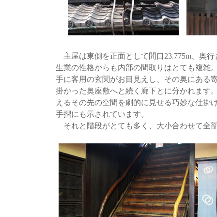
主屋は東側を正面として間口23.775m、奥行
生業の性格からも内部の間取りはとても複雑
手に客用の玄関がお目見えし、その奥にある
掛かった奥座敷へと続く廊下とに分かれます
えるその先の空間を劇的に見せる巧妙な仕掛
手摺にも示されています。
それと階段がとても多く、大小合わせて全部