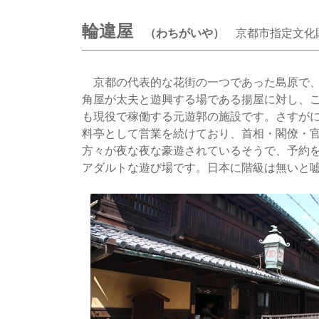
輪違屋
（わちがいや）
京都市指定文化
京都の代表的な花街の一つであった島原で、
角屋が太夫と遊興する場である揚屋に対し、
も現役で稼働する元遊郭の施設です。さすが
料亭として営業を続けており、首相・閣僚・官
方々が夜な夜な豪遊されているそうで、予約
アダルトな遊び場です。日本に階級は無いと