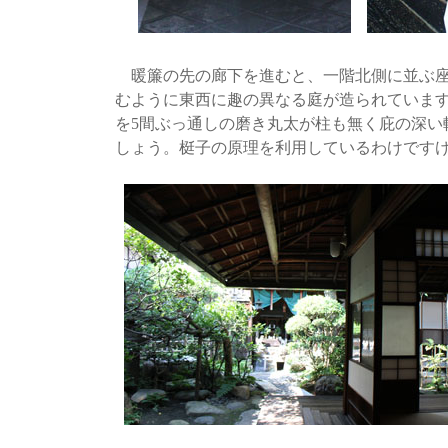
暖簾の先の廊下を進むと、一階北側に並ぶ座
むように東西に趣の異なる庭が造られていま
を5間ぶっ通しの磨き丸太が柱も無く庇の深い
しょう。梃子の原理を利用しているわけです