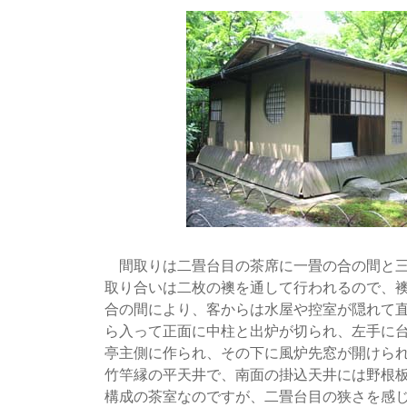
間取りは二畳台目の茶席に一畳の合の間と三
取り合いは二枚の襖を通して行われるので、
合の間により、客からは水屋や控室が隠れて
ら入って正面に中柱と出炉が切られ、左手に
亭主側に作られ、その下に風炉先窓が開けら
竹竿縁の平天井で、南面の掛込天井には野根
構成の茶室なのですが、二畳台目の狭さを感