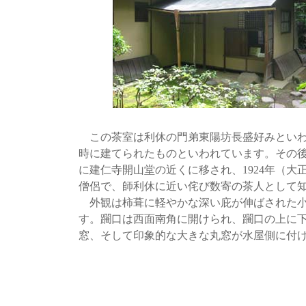
この茶室は利休の門弟東陽坊長盛好みといわれ
時に建てられたものといわれています。その
に建仁寺開山堂の近くに移され、1924年（大
僧侶で、師利休に近い侘び数寄の茶人として
外観は柿葺に軽やかな深い庇が伸ばされた小
す。躙口は西面南角に開けられ、躙口の上に
窓、そして印象的な大きな丸窓が水屋側に付