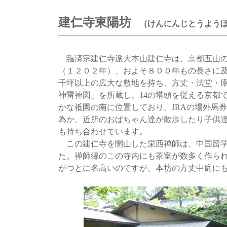
建仁寺東陽坊
（けんにんじとうよう
臨済宗建仁寺派大本山建仁寺は、京都五山の
（１２０２年）、およそ８００年もの長さに
千坪以上の広大な敷地を持ち、方丈・法堂・
神雷神図」を所蔵し、14の塔頭を従える京都
かな祗園の南に位置しており、JRAの場外馬
為か、近所のおばちゃん達が散歩したり子供
も持ち合わせています。
この建仁寺を開山した栄西禅師は、中国留学
た。禅師縁のこの寺内にも茶室が数多く作ら
がつとに名高いのですが、本坊の方丈中庭に