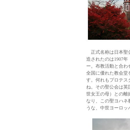
正式名称は日本聖公
造されたのは190
ー。布教活動と合わ
全国に優れた教会堂
す。何れもプロテス
ね。その聖公会は英
世女王の母）との離
なり、この聖ヨハネ
うな、中世ヨーロッ