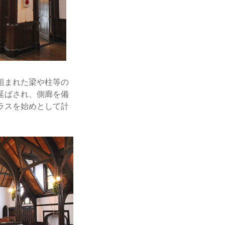
組まれた梁や柱等の
延ばされ、側廊を備
ラスを始めとして計
。