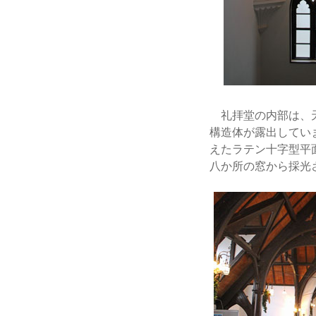
礼拝堂の内部は、天
構造体が露出してい
えたラテン十字型平
八か所の窓から採光