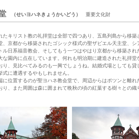
堂
（せいヨハネきょうかいどう）
重要文化財
たキリスト教の礼拝堂は全部で四つあり、五島列島から移築
堂、京都から移築されたゴシック様式の聖ザビエル天主堂、シ
トル日系福音教会、そしてもう一つはやはり京都から移築され
大な園内に点在しています。何れも明治期に建造された礼拝堂
おり、見比べてみるのも一興でしょうね。結婚式場としても貸
挙式に遭遇するやもしれません。
に位置するのが聖ヨハネ教会堂で、周辺からはポツンと離れ
おり、また周囲は森に囲まれて晩秋の頃の紅葉する樹々との織