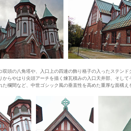
双頭の八角塔や、入口上の四連の飾り格子の入ったステンド
りからやはり尖頭アーチを描く煉瓦積みの入口天井部、そして
れた欄間など、中世ゴシック風の垂直性を高めた重厚な面構え