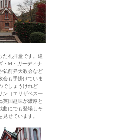
った礼拝堂です。建
ズ・M・ガーディナ
や弘前昇天教会など
教会も手掛けていま
のでしょうけれど
リン（エリザベス一
ね英国趣味が濃厚と
戯曲にでも登場しそ
を見せています。