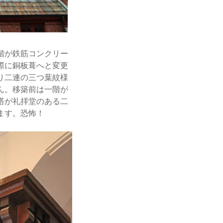
階が鉄筋コンクリー
際に銅板葺へと変更
り二連の三つ葉紋様
ん。移築前は一階が
塔が礼拝堂のある二
ます。恐怖！