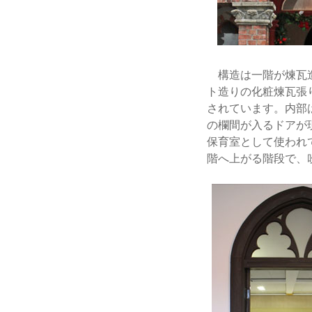
構造は一階が煉瓦造
ト造りの化粧煉瓦張
されています。内部
の欄間が入るドアが
保育室として使われ
階へ上がる階段で、