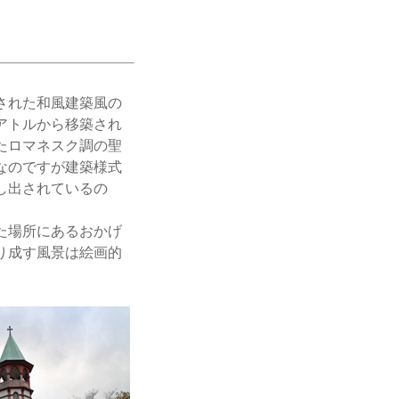
された和風建築風の
アトルから移築され
たロマネスク調の聖
なのですが建築様式
し出されているの
た場所にあるおかげ
り成す風景は絵画的