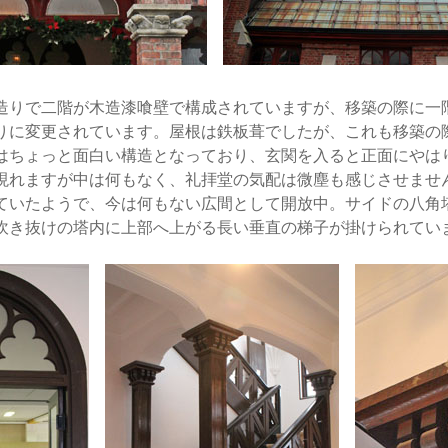
りで二階が木造漆喰壁で構成されていますが、移築の際に一
りに変更されています。屋根は鉄板葺でしたが、これも移築の
はちょっと面白い構造となっており、玄関を入ると正面にやは
現れますが中は何もなく、礼拝堂の気配は微塵も感じさせませ
ていたようで、今は何もない広間として開放中。サイドの八角
吹き抜けの塔内に上部へ上がる長い垂直の梯子が掛けられてい