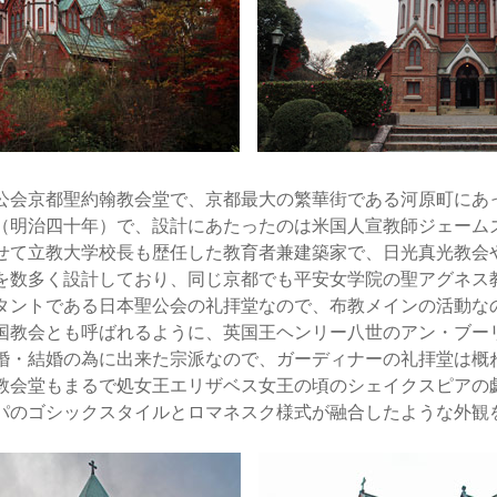
会京都聖約翰教会堂で、京都最大の繁華街である河原町にあ
7年（明治四十年）で、設計にあたったのは米国人宣教師ジェーム
せて立教大学校長も歴任した教育者兼建築家で、日光真光教会
を数多く設計しており、同じ京都でも平安女学院の聖アグネス
タントである日本聖公会の礼拝堂なので、布教メインの活動な
国教会とも呼ばれるように、英国王ヘンリー八世のアン・ブー
婚・結婚の為に出来た宗派なので、ガーディナーの礼拝堂は概
教会堂もまるで処女王エリザベス女王の頃のシェイクスピアの
パのゴシックスタイルとロマネスク様式が融合したような外観