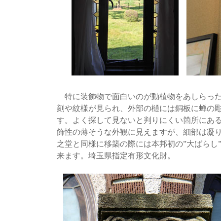
特に装飾物で面白いのが動植物をあしらった
刻や紋様が見られ、外部の樋には銅板に蝉の
す。よく探して見ないと判りにくい箇所にあ
飾性の薄そうな外観に見えますが、細部は凝
之堂と同様に移築の際には本邦初の”大ばらし
来ます。埼玉県指定有形文化財。