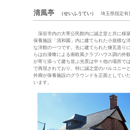
清風亭
（せいふうてい）
埼玉県指定有
深谷市内の大寄公民館内に誠之堂と共に移築
保養施設「清和園」内に建てられた小規模な
な洋館の一つです。先に建てられた煉瓦造り
らは白漆喰による南欧風クラブハウス調の外
が寄り添って建ち並ぶ光景は中々他の場所で
で再現されており、特に誠之堂のバルコニー
外廊が保養施設のグラウンドを正面としてい
います。