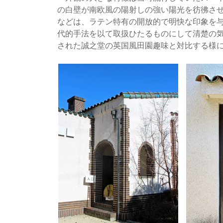
の白壁が南欧風の陽射しの強い陽光を彷彿させ
などは、ラテン特有の開放的で明快な印象を
代的手法を以て取扱ひたるものにして清楚の
された誠之堂の英国風田園趣味と対比する様