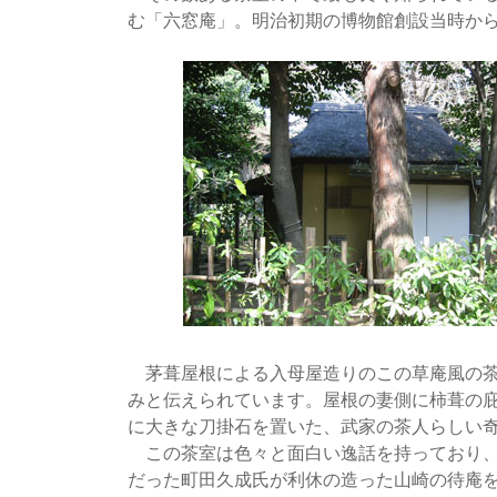
む「六窓庵」。明治初期の博物館創設当時か
茅葺屋根による入母屋造りのこの草庵風の茶
みと伝えられています。屋根の妻側に柿葺の
に大きな刀掛石を置いた、武家の茶人らしい
この茶室は色々と面白い逸話を持っており、
だった町田久成氏が利休の造った山崎の待庵