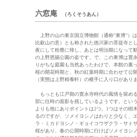
六窓庵
（ろくそうあん）
上野の山の東京国立博物館（通称”東博”）
比叡山の意）とも称された徳川家の菩提寺と
夜にして粉塵に帰し、あとは明治期になって
の上野恩賜公園の姿です。で、この東博は寛
りがちな庭園も当然あったわけで、本館の裏
桜の開花時期と、秋の紅葉時期に合わせて公
（実態は上野精養軒）の横手に入り口があり
もっとも江戸期の寛永寺時代の風情を留める
部に往時の面影を残しているようです。とい
よりも他にありポイントは2つ。1つはその樹
るのですが、ソメイヨシノはわりと少なく、
ラ・ミカドヨシノ・ギョイコウザクラ・サトザ
桜があり、春の公開時期に行けばソメイヨシ