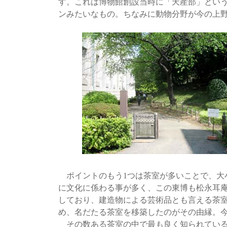
す。これは博物館創設当時に「天産部」とい
ンみたいなもの。ちなみに動物分野が今の上
ポイントのもう1つは茶室が多いことで、大
に文化に係わる事が多く、この東博も松永耳
しており、建造物による芸術品とも言える茶
め、名だたる茶室を移築したのがその由縁。
その数ある茶室の中で最も良く知られている