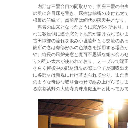
内部は三畳台目の間取りで、客座三畳の中央
の奥に台目床を置き、床柱は棕櫚の皮付丸太
根板の竿縁で、点前座は網代の落天井となり
席名の由来となったように窓が6ヶ所あり、
れに客座側に連子窓と下地窓が開けられてい
古田織部の流れを汲み小堀遠州とも交流のあ
箇所の窓は織部好みの色紙窓を採用する場合
や、縦長の風炉先窓と魔可不思議な組み合わ
りの強い太木が使われており、ノーブルで端
そらく運搬中の部材流失の際に全てが回収出
に各部材は新規に付け替えられており、また
のような奇妙な取り合わせで組み上げらてし
る京都紫野の大徳寺真珠庵庭玉軒と比べてみ