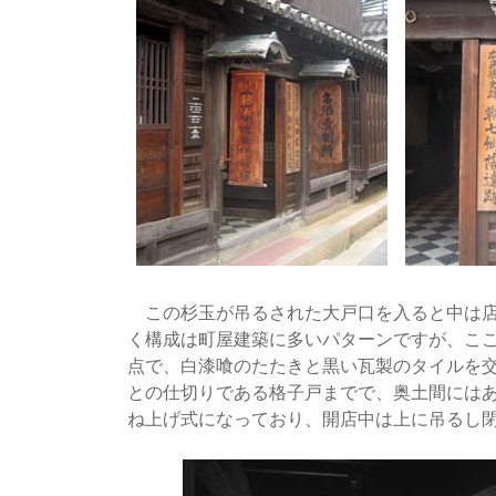
この杉玉が吊るされた大戸口を入ると中は店
く構成は町屋建築に多いパターンですが、こ
点で、白漆喰のたたきと黒い瓦製のタイルを
との仕切りである格子戸までで、奥土間には
ね上げ式になっており、開店中は上に吊るし