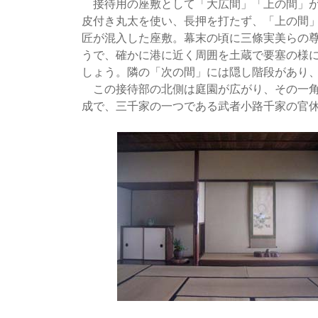
接待用の座敷として「大広間」「上の間」が
皮付き丸太を使い、長押を打たず、「上の間
匠が混入した座敷。幕末の頃に三條実美らの
うで、確かに港に近く周囲を土蔵で要塞の様
しょう。隣の「次の間」には隠し階段があり、
この接待部の北側は庭園が広がり、その一角
成で、三千家の一つである武者小路千家の官