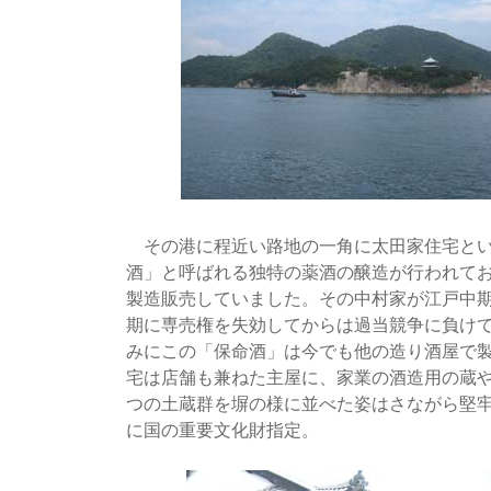
その港に程近い路地の一角に太田家住宅とい
酒」と呼ばれる独特の薬酒の醸造が行われて
製造販売していました。その中村家が江戸中
期に専売権を失効してからは過当競争に負け
みにこの「保命酒」は今でも他の造り酒屋で
宅は店舗も兼ねた主屋に、家業の酒造用の蔵や
つの土蔵群を塀の様に並べた姿はさながら堅
に国の重要文化財指定。