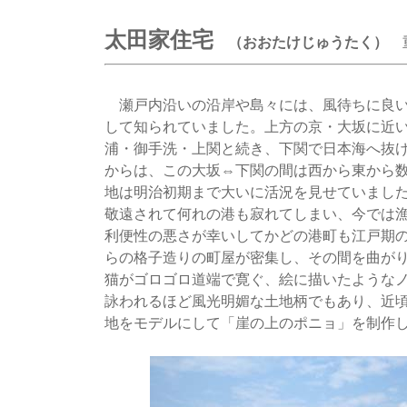
太田家住宅
（おおたけじゅうたく）
瀬戸内沿いの沿岸や島々には、風待ちに良い
して知られていました。上方の京・大坂に近
浦・御手洗・上関と続き、下関で日本海へ抜
からは、この大坂⇔下関の間は西から東から
地は明治初期まで大いに活況を見せていまし
敬遠されて何れの港も寂れてしまい、今では
利便性の悪さが幸いしてかどの港町も江戸期
らの格子造りの町屋が密集し、その間を曲が
猫がゴロゴロ道端で寛ぐ、絵に描いたような
詠われるほど風光明媚な土地柄でもあり、近
地をモデルにして「崖の上のポニョ」を制作