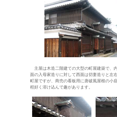
主屋は木造二階建ての大型の町屋建築で、内
面の入母家造りに対して西面は切妻造りと左
町屋ですが、商売の看板用に唐破風屋根の小庇
程好く溶け込んで趣があります。