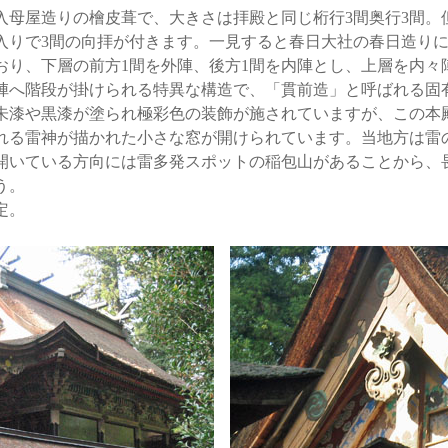
母屋造りの檜皮葺で、大きさは拝殿と同じ桁行3間奥行3間。
入りで3間の向拝が付きます。一見すると春日大社の春日造り
おり、下層の前方1間を外陣、後方1間を内陣とし、上層を内々
陣へ階段が掛けられる特異な構造で、「貫前造」と呼ばれる固
漆や黒漆が塗られ極彩色の装飾が施されていますが、この本
れる雷神が描かれた小さな窓が開けられています。当地方は雷
開いている方向には雷多発スポットの稲包山があることから、
う。
定。