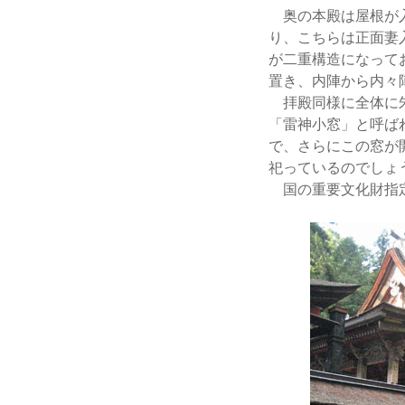
奥の本殿は屋根が入
り、こちらは正面妻
が二重構造になって
置き、内陣から内々
拝殿同様に全体に朱
「雷神小窓」と呼ば
で、さらにこの窓が
祀っているのでしょ
国の重要文化財指