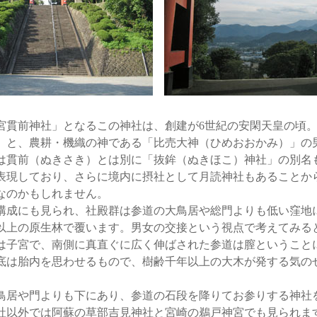
貫前神社」となるこの神社は、創建が6世紀の安閑天皇の頃。
」と、農耕・機織の神である「比売大神（ひめおおかみ）」の
は貫前（ぬきさき）とは別に「抜鉾（ぬきほこ）神社」の別名
表現しており、さらに境内に摂社として月読神社もあることか
なのかもしれません。
成にも見られ、社殿群は参道の大鳥居や総門よりも低い窪地
以上の原生林で覆います。男女の交接という視点で考えてみる
は子宮で、南側に真直ぐに広く伸ばされた参道は膣ということ
底は胎内を思わせるもので、樹齢千年以上の大木が発する気の
居や門よりも下にあり、参道の石段を降りてお参りする神社
社以外では阿蘇の草部吉見神社と宮崎の鵜戸神宮でも見られま