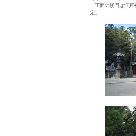
正面の楼門は江戸初
定。