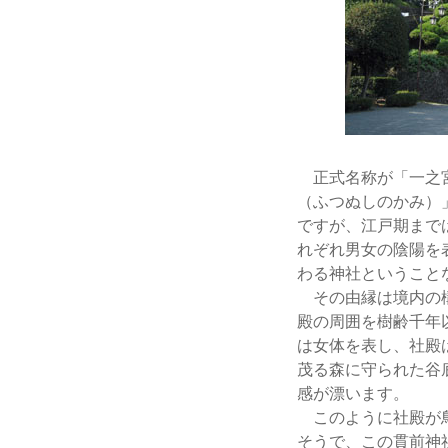
正式名称が「一之宮
（ふつぬしのかみ）
ですが、江戸期まで
れぞれ男女の陰陽を
わる神社ということ
その由縁は境内の構
殿の周囲を樹齢千年
は女体を表し、社殿
茂る森に守られた谷
感が漂います。
このように社殿が鳥
そうで、この貫前神