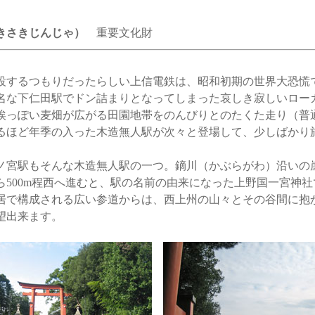
きさきじんじゃ）
重要文化財
するつもりだったらしい上信電鉄は、昭和初期の世界大恐慌
名な下仁田駅でドン詰まりとなってしまった哀しき寂しいロー
埃っぽい麦畑が広がる田園地帯をのんびりとのたくた走り（普
るほど年季の入った木造無人駅が次々と登場して、少しばかり
宮駅もそんな木造無人駅の一つ。鏑川（かぶらがわ）沿いの
ら500m程西へ進むと、駅の名前の由来になった上野国一宮神
居で構成される広い参道からは、西上州の山々とその谷間に抱
望出来ます。