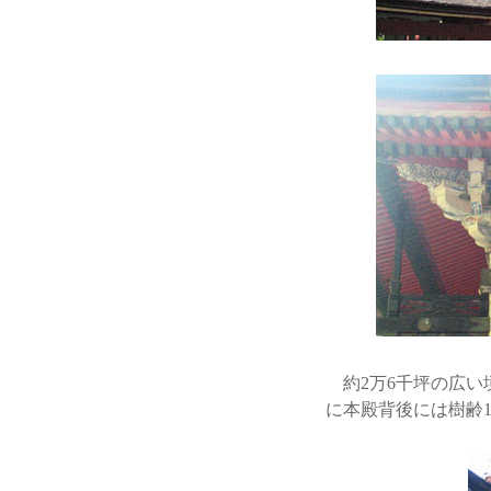
約2万6千坪の広い
に本殿背後には樹齢