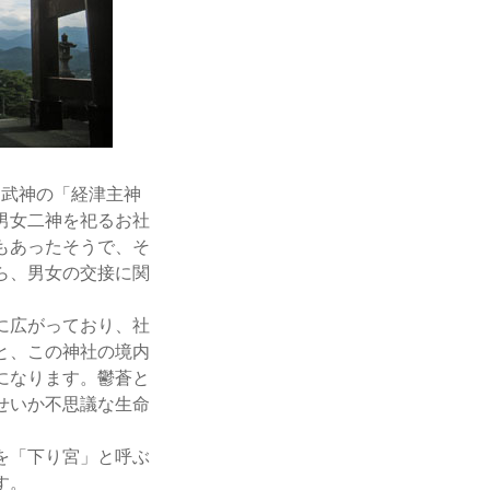
武神の「経津主神
男女二神を祀るお社
もあったそうで、そ
ら、男女の交接に関
に広がっており、社
と、この神社の境内
になります。鬱蒼と
せいか不思議な生命
を「下り宮」と呼ぶ
す。