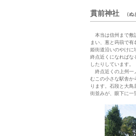
貫前神社
（ぬ
本当は信州まで敷設
まい、葱と蒟蒻で有
姫街道沿いのやけに
終点近くになればな
したりしています。
終点近くの上州一ノ
むこの小さな駅舎か
ります。石段と大鳥
街並みが、眼下に一