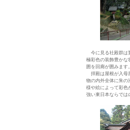
今に見る社殿群は寛
極彩色の装飾豊かな
囲を回廊が囲みます。
拝殿は屋根が入母屋
物の内外全体に朱の
様や絵によって彩色
強い東日本ならでは