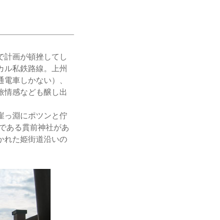
で計画が頓挫してし
カル私鉄路線。上州
通電車しかない）、
旅情感なども醸し出
崖っ淵にポツンと佇
社である貫前神社があ
かれた姫街道沿いの