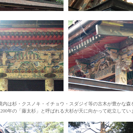
境内は杉・クスノキ・イチョウ・スダジイ等の古木が豊かな森
1200年の「藤太杉」と呼ばれる大杉が天に向かって屹立してい