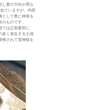
但し妻の方向が異な
に似ていますが、内部
陣として奥に神座を
有のものです。
殿では正面妻部に
の多く発生する土地
畏怖されて雷神様を