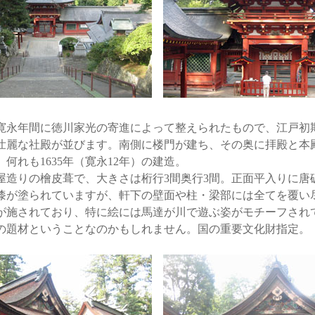
永年間に徳川家光の寄進によって整えられたもので、江戸初
壮麗な社殿が並びます。南側に楼門が建ち、その奥に拝殿と本
何れも1635年（寛永12年）の建造。
造りの檜皮葺で、大きさは桁行3間奥行3間。正面平入りに唐
漆が塗られていますが、軒下の壁面や柱・梁部には全てを覆い
が施されており、特に絵には馬達が川で遊ぶ姿がモチーフされ
の題材ということなのかもしれません。国の重要文化財指定。