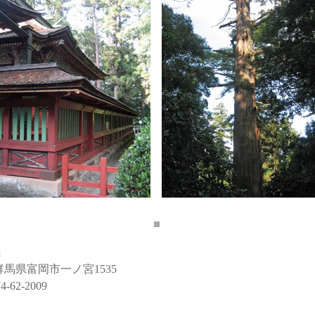
」
群馬県富岡市一ノ宮1535
2-2009