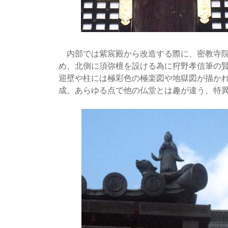
内部では紫宸殿から改造する際に、密教寺院
め、北側に須弥檀を設ける為に狩野孝信筆の賢
迎壁や柱には極彩色の極楽図や地獄図が描か
成。あらゆる点で他の仏堂とは趣が違う、特