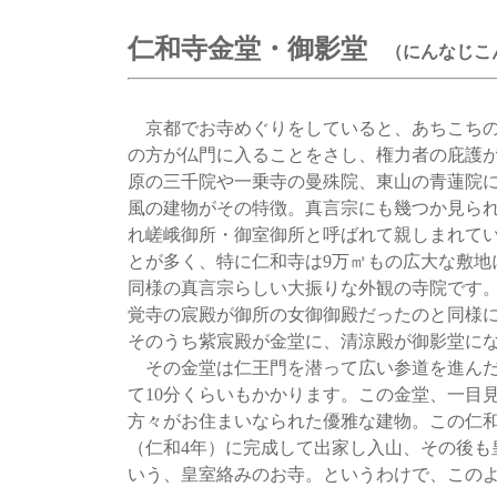
仁和寺金堂・御影堂
（にんなじこ
京都でお寺めぐりをしていると、あちこちの
の方が仏門に入ることをさし、権力者の庇護
原の三千院や一乗寺の曼殊院、東山の青蓮院
風の建物がその特徴。真言宗にも幾つか見ら
れ嵯峨御所・御室御所と呼ばれて親しまれて
とが多く、特に仁和寺は9万㎡もの広大な敷地
同様の真言宗らしい大振りな外観の寺院です
覚寺の宸殿が御所の女御御殿だったのと同様
そのうち紫宸殿が金堂に、清涼殿が御影堂に
その金堂は仁王門を潜って広い参道を進んだ
て10分くらいもかかります。この金堂、一目
方々がお住まいなられた優雅な建物。この仁和
（仁和4年）に完成して出家し入山、その後も
いう、皇室絡みのお寺。というわけで、この