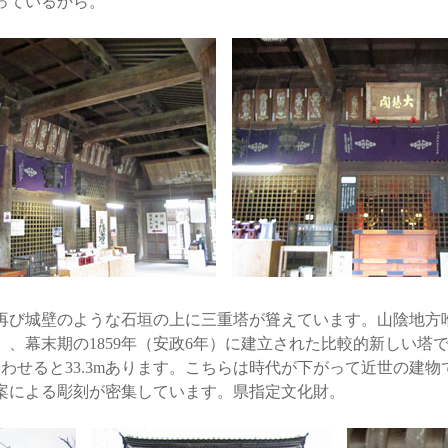
っているから。
び城壁のような石垣の上に三重塔が聳えています。山陰地方
）、幕末期の1859年（安政6年）に建立された比較的新しい塔
で合わせると33.3mあります。こちらは時代が下がって近世の建
案による彫刻が密集しています。県指定文化財。