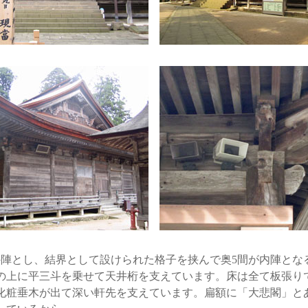
陣とし、結界として設けられた格子を挟んで奥5間が内陣とな
の上に平三斗を乗せて天井桁を支えています。床は全て板張り
化粧垂木が出て深い軒先を支えています。扁額に「大悲閣」と