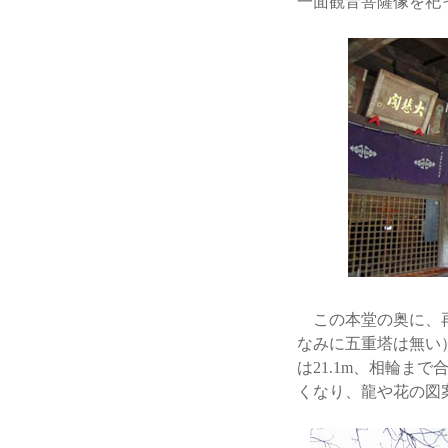
一面観音菩薩像を祀
この本堂の奥に、再
なみに五重塔は無い
は21.1m、相輪ま
くなり、龍や花の図