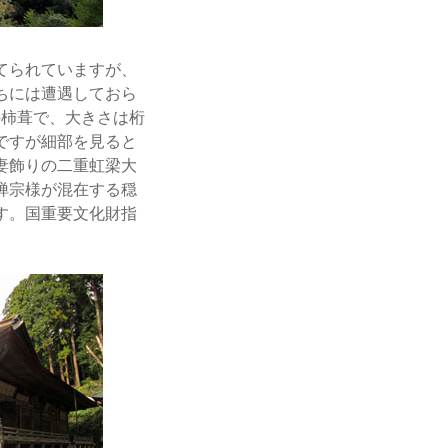
てられていますが、
ちには遭遇しておら
の柿葺で、大きさは桁
ですが細部を見ると
妻飾りの二重虹梁大
禅宗様が混在する穏
す。国重要文化財指