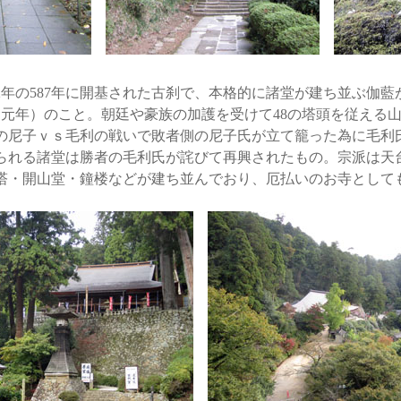
年の587年に開基された古刹で、本格的に諸堂が建ち並ぶ伽藍
大同元年）のこと。朝廷や豪族の加護を受けて48の塔頭を従える
の尼子ｖｓ毛利の戦いで敗者側の尼子氏が立て籠った為に毛利
られる諸堂は勝者の毛利氏が詫びて再興されたもの。宗派は天
塔・開山堂・鐘楼などが建ち並んでおり、厄払いのお寺として