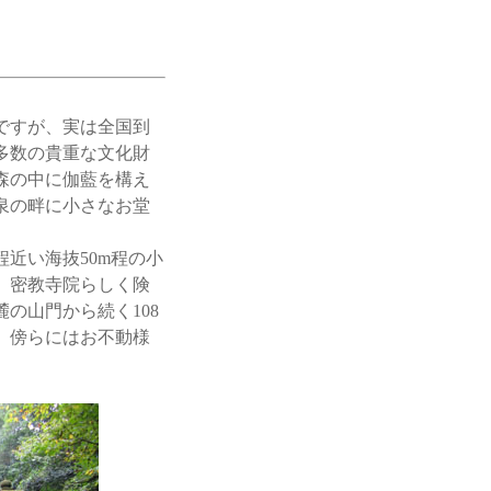
ですが、実は全国到
多数の貴重な文化財
森の中に伽藍を構え
泉の畔に小さなお堂
近い海抜50m程の小
。密教寺院らしく険
の山門から続く108
。傍らにはお不動様