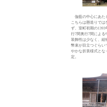
伽藍の中心にあたる
こちらは懸造りでは
ず、室町初期の13
行7間奥行7間によ
装飾性は少なく、組
幣束が目立つぐらい
やかな折衷様式とな
定。