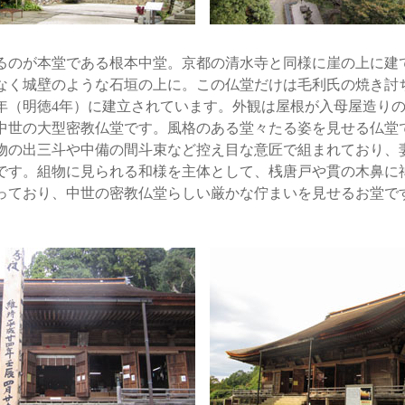
のが本堂である根本中堂。京都の清水寺と同様に崖の上に建
なく城壁のような石垣の上に。この仏堂だけは毛利氏の焼き討
93年（明徳4年）に建立されています。外観は屋根が入母屋造り
る中世の大型密教仏堂です。風格のある堂々たる姿を見せる仏堂
物の出三斗や中備の間斗束など控え目な意匠で組まれており、
です。組物に見られる和様を主体として、桟唐戸や貫の木鼻に
っており、中世の密教仏堂らしい厳かな佇まいを見せるお堂で