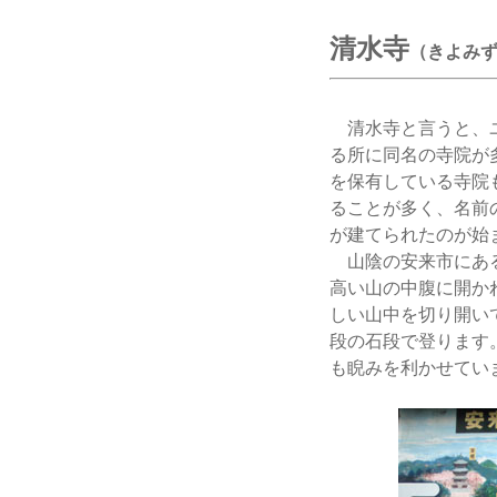
清水寺
（きよみ
清水寺と言うと、ユ
る所に同名の寺院が
を保有している寺院
ることが多く、名前
が建てられたのが始
山陰の安来市にある
高い山の中腹に開か
しい山中を切り開い
段の石段で登ります
も睨みを利かせてい