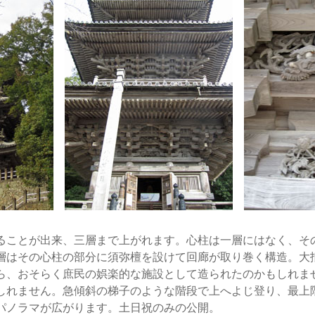
ことが出来、三層まで上がれます。心柱は一層にはなく、そ
層はその心柱の部分に須弥檀を設けて回廊が取り巻く構造。大
ら、おそらく庶民の娯楽的な施設として造られたのかもしれま
しれません。急傾斜の梯子のような階段で上へよじ登り、最上
パノラマが広がります。土日祝のみの公開。