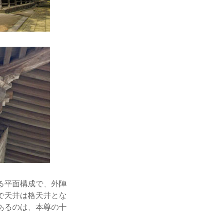
る平面構成で、外陣
で天井は格天井とな
あるのは、本尊の十