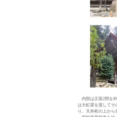
内部は正面2間を外
は大虹梁を渡してそ
り、天井桁の上から