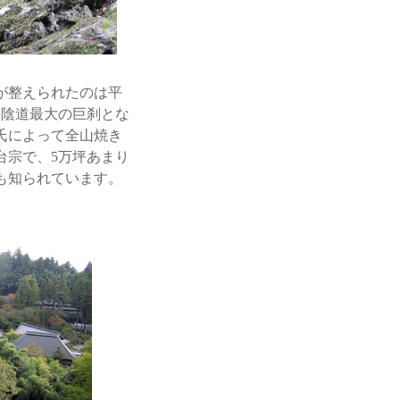
が整えられたのは平
山陰道最大の巨刹とな
氏によって全山焼き
台宗で、5万坪あまり
も知られています。