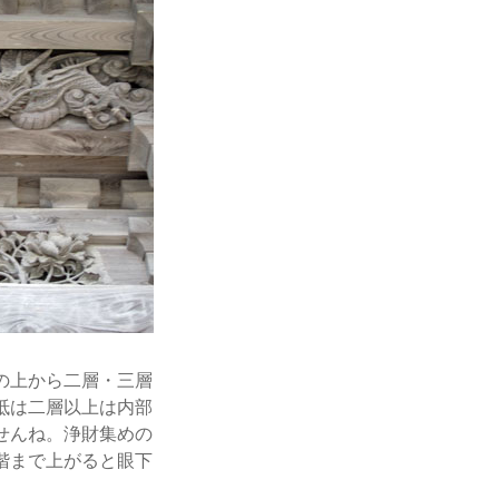
の上から二層・三層
抵は二層以上は内部
せんね。浄財集めの
階まで上がると眼下