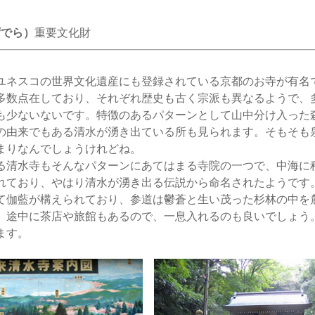
ずでら）
重要文化財
ネスコの世界文化遺産にも登録されている京都のお寺が有名
多数点在しており、それぞれ歴史も古く宗派も異なるようで、
も少ないないです。特徴のあるパターンとして山中分け入った
の由来でもある清水が湧き出ている所も見られます。そもそも
まりなんでしょうけれどね。
清水寺もそんなパターンにあてはまる寺院の一つで、中海に程
れており、やはり清水が湧き出る伝説から命名されたようです
て伽藍が構えられており、参道は鬱蒼と生い茂った杉林の中を麓
。途中に茶店や旅館もあるので、一息入れるのも良いでしょう
ます。