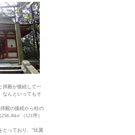
と拝殿が接続して一
、なんといってもそ
は拝殿の接続から柱の
..84㎡（121坪）
とっており、”比翼