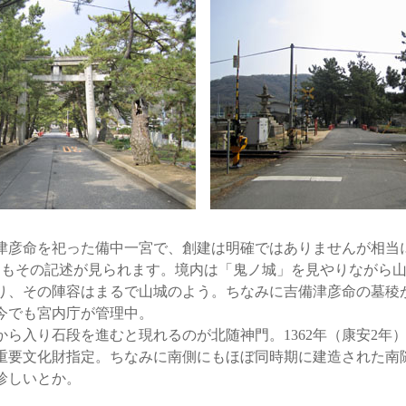
彦命を祀った備中一宮で、創建は明確ではありませんが相当
にもその記述が見られます。境内は「鬼ノ城」を見やりながら
り、その陣容はまるで山城のよう。ちなみに吉備津彦命の墓稜が
今でも宮内庁が管理中。
ら入り石段を進むと現れるのが北随神門。1362年（康安2年
重要文化財指定。ちなみに南側にもほぼ同時期に建造された南
珍しいとか。