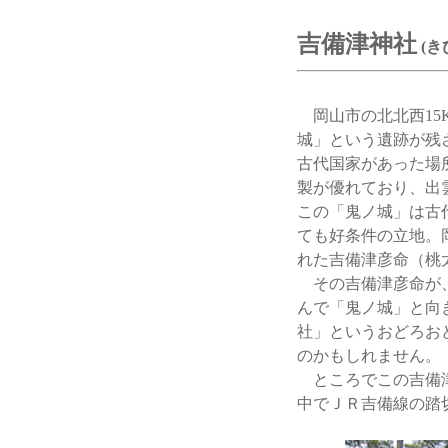
吉備津神社
(き
岡山市の北北西15
城」という遺跡が残
古代国家があった場
製が優れており、出
この「鬼ノ城」は古
ても好条件の立地。
れた吉備津彦命（桃
その吉備津彦命が、
んで「鬼ノ城」と向
社」というおどろお
のかもしれません。
ところでこの吉備津
中でＪＲ吉備線の踏