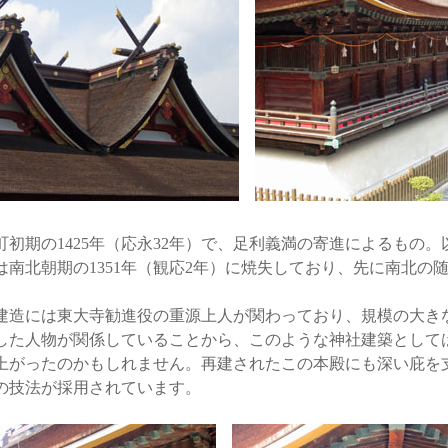
初期の1425年（応永32年）で、足利義満の寄進によるもの。
は南北朝期の1351年（観応2年）に焼失しており、先に南北の
。
造には東大寺勧進役の重源上人が関わっており、規模の大き
した人物が関係していることから、このような神社建築として
上がったのかもしれません。再建されたこの本殿にも深い庇を
の技法が採用されています。