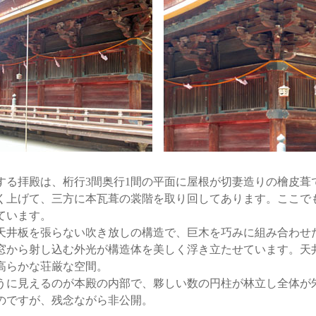
る拝殿は、桁行3間奥行1間の平面に屋根が切妻造りの檜皮葺
く上げて、三方に本瓦葺の裳階を取り回してあります。ここで
ています。
井板を張らない吹き放しの構造で、巨木を巧みに組み合わせ
窓から射し込む外光が構造体を美しく浮き立たせています。天
高らかな荘厳な空間。
に見えるのが本殿の内部で、夥しい数の円柱が林立し全体が
のですが、残念ながら非公開。