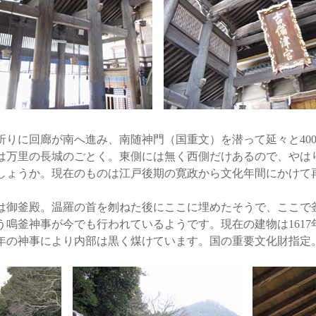
りに回廊が南へ進み、南随神門（国重文）を潜って延々と40
は万里の長城のごとく。東側には無く西側だけあるので、やは
しょうか。現在のものは江戸後期の寛政から文化年間にかけて
。
御釜殿。温羅の首を刎ねた後にここに埋めたそうで、ここで
鳴釜神事が今でも行われているようです。現在の建物は1617
年の神事により内部は黒く煤けています。国の重要文化財指定