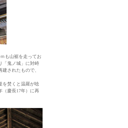
0ｍも山裾を走ってお
り「鬼ノ城」に対峙
再建されたもので、
釜を焚くと温羅が唸
年（慶長17年）に再
。