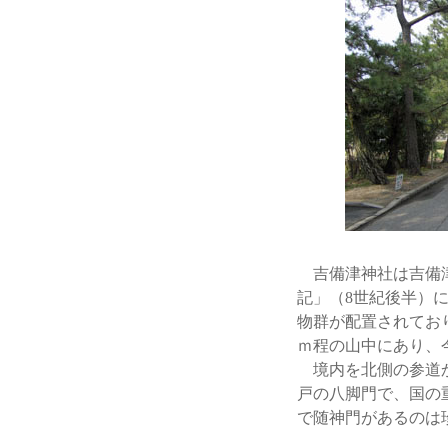
吉備津神社は吉備津
記」（8世紀後半）
物群が配置されてお
ｍ程の山中にあり、
境内を北側の参道か
戸の八脚門で、国の
で随神門があるのは