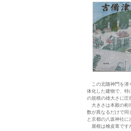
この北随神門を潜り
体化した建物で、特
の規模の雄大さに圧
大きさは本殿の桁行
数が異なるだけで同じ幅
と京都の八坂神社に
屋根は檜皮葺ですが