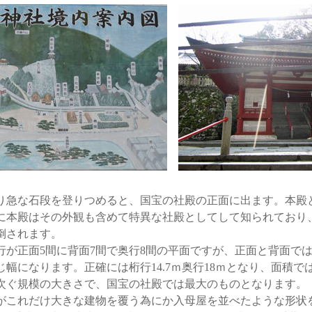
急な石段を登りつめると、国宝の社殿の正面に出ます。本殿
に本殿はその外観も含めて特異な社殿としてして知られており
倒されます。
が正面5間に背面7間で奥行8間の平面ですが、正面と背面で
になります。正確には桁行14.7ｍ奥行18ｍとなり、面積では258
次ぐ規模の大きさで、国宝の社殿では最大のものとなります。
これだけ大きな建物を覆う為にか入母屋を並べたような形状を