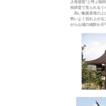
入母屋造”と呼ぶ独
祖師堂で見られるぐ
高い亀腹基壇の上に
勢いよく切れ上がる
がら山城の城館か天