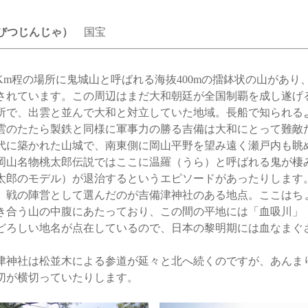
びつじんじゃ）
国宝
Km程の場所に鬼城山と呼ばれる海抜400mの擂鉢状の山があり
されています。この周辺はまだ大和朝廷が全国制覇を成し遂げ
所で、出雲と並んで大和と対立していた地域。長船で知られる
雲のたたら製鉄と同様に軍事力の勝る吉備は大和にとって難敵
代に築かれた山城で、南東側に岡山平野を望み遠く瀬戸内も眺
岡山名物桃太郎伝説ではここに温羅（うら）と呼ばれる鬼が棲
太郎のモデル）が退治するというエピソードがあったりします
戦の陣営として選んだのが吉備津神社のある地点。ここはち
き合う山の中腹にあたっており、この間の平地には「血吸川」
どろしい地名が点在しているので、日本の黎明期には血なまぐ
神社は松並木による参道が延々と北へ続くのですが、あんま
切が横切っていたりします。