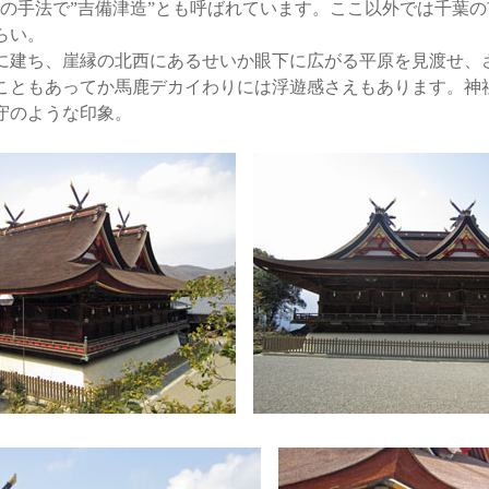
特の手法で”吉備津造”とも呼ばれています。ここ以外では千葉
らい。
建ち、崖縁の北西にあるせいか眼下に広がる平原を見渡せ、
こともあってか馬鹿デカイわりには浮遊感さえもあります。神
守のような印象。