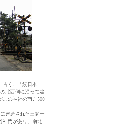
に古く、「続日本
山の北西側に沿って建
この神社の南方500
）に建造された三間一
随神門があり、南北