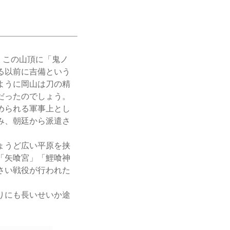
、この山頂に「鬼ノ
る以前に吉備という
ように岡山は刀の精
だったのでしょう。
められる軍事上とし
み、朝廷から派遣さ
。
ょうど広い平原を挟
「矢喰宮」「鯉喰神
さい戦役が行われた
りにも長いせいか途