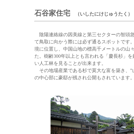
石谷家住宅
（いしたにけじゅうたく）
陰陽連絡線の因美線と第三セクターの智頭急
て鳥取に向かう際には必ず通るスポットです
境に位置し、中国山地の標高千メートルの山
た。樹齢300年以上とも言われる「慶長杉」
い人工林を見ることが出来ます。
その地場産業である杉で莫大な富を築き、”
の中心部に豪邸が残され公開もされています