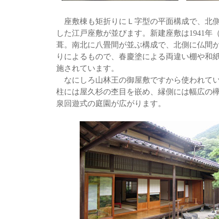
座敷棟も矩折りにＬ字型の平面構成で、北側
した江戸座敷が並びます。新建座敷は1941年
葺。南北に八畳間が並ぶ構成で、北側に仏間
りによるもので、春慶塗による両違い棚や和
施されています。
なにしろ山林王の御屋敷ですから使われてい
柱には屋久杉の杢目を嵌め、縁側には幅広の
泉回遊式の庭園が広がります。