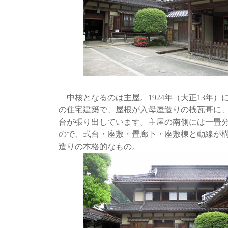
中核となるのは主屋。1924年（大正13年）
の住宅建築で、屋根が入母屋造りの桟瓦葺に、大き
台が張り出しています。主屋の南側には一畳
ので、式台・座敷・畳廊下・座敷棟と動線が
造りの本格的なもの。