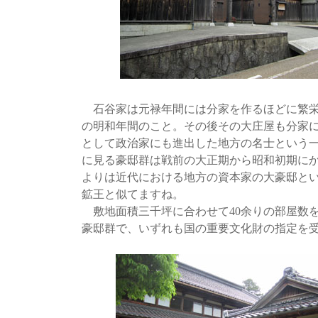
石谷家は元禄年間には分家を作るほどに繁栄
の明和年間のこと。その後その大庄屋も分家
として政治家にも進出した地方の名士という
に見る豪邸群は戦前の大正期から昭和初期に
よりは近代における地方の資本家の大豪邸と
鉱王と似てますね。
敷地面積三千坪に合わせて40余りの部屋数を
豪邸群で、いずれも国の重要文化財の指定を