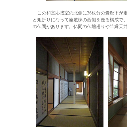
この和室応接室の北側に36枚分の畳廊下が
と矩折りになって座敷棟の西側を走る構成で
の仏間があります。仏間の仏壇廻りや竿縁天